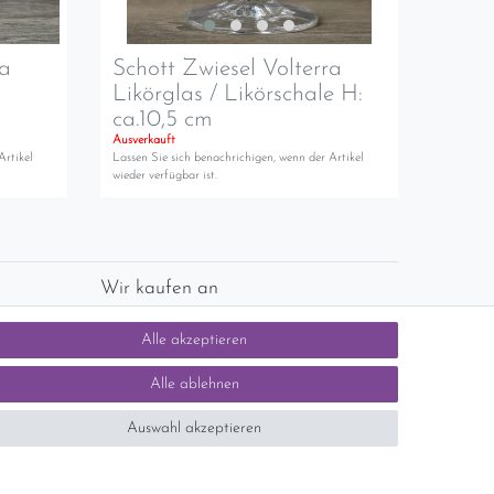
ra
Schott Zwiesel Volterra
Likörglas / Likörschale H:
ca.10,5 cm
Ausverkauft
Artikel
Lassen Sie sich benachrichigen, wenn der Artikel
wieder verfügbar ist.
Wir kaufen an
chlands)
Sie haben zuviel Porzellan im Schrank? Gerne
Alle akzeptieren
kaufen wir dieses an. Einfach unverbindliches
Angebot anfordern.
Alle ablehnen
Auswahl akzeptieren
tsteuer auf der Rechnung erfolgt nicht.)
SEHR GUT
5 / 5
aus 1414 Bewertungen
bei: ebay.de,