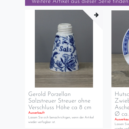
Weitere Artikel aus dieser Serie finden 
Gerold Porzellan
Hutsc
Salzstreuer Streuer ohne
Zwie
Verschluss Höhe ca 8 cm
Asche
Ø ca
Ausverkauft
Lassen Sie sich benachrichigen, wenn der Artikel
Ausverkau
wieder verfügbar ist.
Lassen Sie
wieder verf