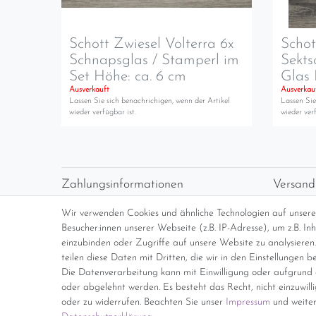
Schott Zwiesel Volterra 6x
Schot
Schnapsglas / Stamperl im
Sekts
Set Höhe: ca. 6 cm
Glas 
Ausverkauft
Ausverkau
Lassen Sie sich benachrichigen, wenn der Artikel
Lassen Sie
wieder verfügbar ist.
wieder verf
Zahlungsinformationen
Versand
Vorabüberweisung
Versan
Wir verwenden Cookies und ähnliche Technologien auf unser
Paypal
kosten
Besucher:innen unserer Webseite (z.B. IP-Adresse), um z.B. I
Abholung
Übersi
einzubinden oder Zugriffe auf unsere Website zu analysieren.
teilen diese Daten mit Dritten, die wir in den Einstellungen b
Die Datenverarbeitung kann mit Einwilligung oder aufgrund e
*Endpreis inkl. MwSt. (Dieser Artikel u
oder abgelehnt werden. Es besteht das Recht, nicht einzuwill
oder zu widerrufen. Beachten Sie unser
Impressum
und weiter