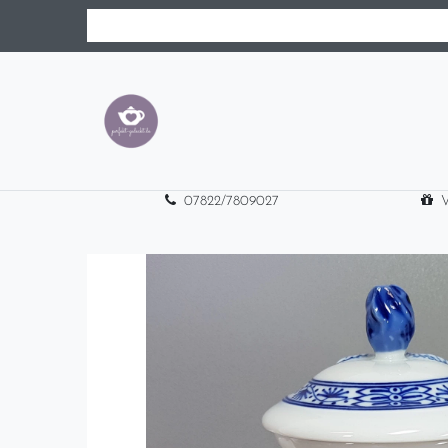
07822/7809027
V