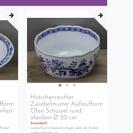
Hutschenreuther
fform
Zwiebelmuster Auflaufform
nfest
Ofen Schüssel rund
ofenfest Ø 20 cm
Ausverkauft
Artikel
Lassen Sie sich benachrichigen, wenn der Artikel
wieder verfügbar ist.