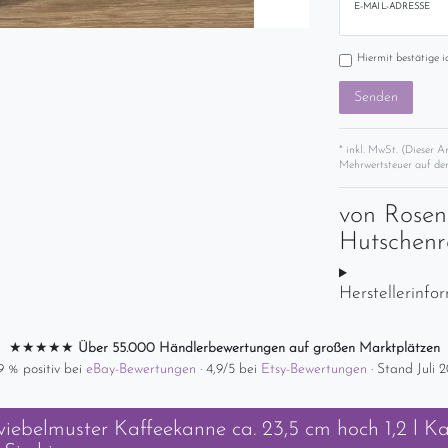
E-MAIL-ADRESSE
Hiermit bestätige i
Senden
* inkl. MwSt. (Dieser A
Mehrwertsteuer auf der
von
Rosen
Hutschenr
Herstellerinfo
★★★★★
Über 55.000 Händlerbewertungen auf großen Marktplätzen
9 % positiv bei
eBay-Bewertungen
· 4,9/5 bei
Etsy-Bewertungen
· Stand Juli 
iebelmuster Kaffeekanne ca. 23,5 cm hoch 1,2 l K