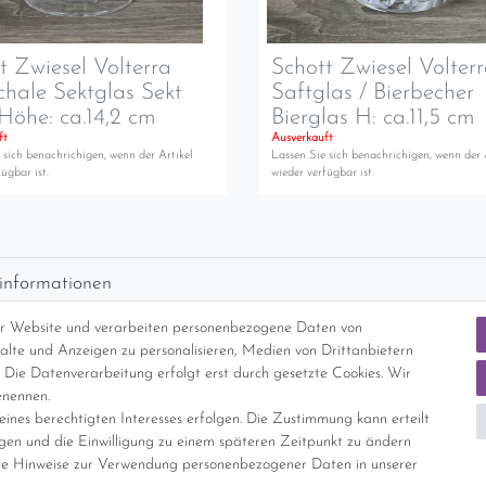
t Zwiesel Volterra
Schott Zwiesel Volter
chale Sektglas Sekt
Saftglas / Bierbecher
Höhe: ca.14,2 cm
Bierglas H: ca.11,5 cm
ft
Ausverkauft
 sich benachrichigen, wenn der Artikel
Lassen Sie sich benachrichigen, wenn der 
ügbar ist.
wieder verfügbar ist.
informationen
d per GLS (6,90 Euro) oder DHL (8,49 Euro ) inkl. MwSt. (innerhalb Deuts
er Website und verarbeiten personenbezogene Daten von
freie Lieferung ab 150 Euro Warenwert (innerhalb Deutschlands)
nhalte und Anzeigen zu personalisieren, Medien von Drittanbietern
cht Internationale Versandkosten
 Die Datenverarbeitung erfolgt erst durch gesetzte Cookies. Wir
enennen.
ines berechtigten Interesses erfolgen. Die Zustimmung kann erteilt
nterliegt gem. § 25a UStG der Differenzbesteuerung, ein Ausweis der Mehrwer
igen und die Einwilligung zu einem späteren Zeitpunkt zu ändern
e Hinweise zur Verwendung personenbezogener Daten in unserer