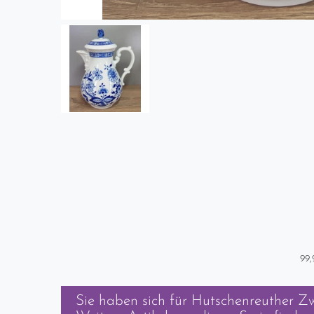
99,
Sie haben sich für
Hutschenreuther Zw