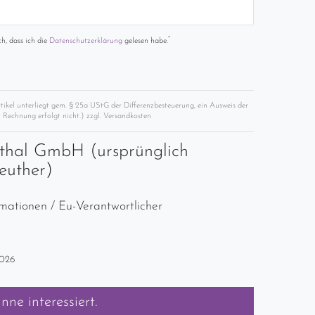
*
ch, dass ich die
Daten­schutz­erklärung
gelesen habe.
rtikel unterliegt gem. § 25a UStG der Differenzbesteuerung, ein Ausweis der
 Rechnung erfolgt nicht.) zzgl.
Versandkosten
thal GmbH (ursprünglich
euther)
rmationen / Eu-Verantwortlicher
2026
anne
interessiert.