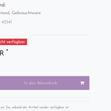
nd:
stand, Gebrauchtware
r
43541
ht verfügbar.
*
UR
In den Warenkorb
wir Sie, sobald der Artikel wieder verfügbar ist.