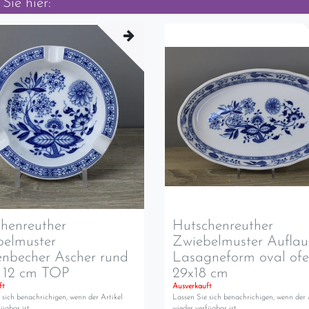
Sie hier:
henreuther
Hutschenreuther
belmuster
Zwiebelmuster Auflau
nbecher Ascher rund
Lasagneform oval ofe
. 12 cm TOP
29x18 cm
ft
Ausverkauft
 sich benachrichigen, wenn der Artikel
Lassen Sie sich benachrichigen, wenn der 
ügbar ist.
wieder verfügbar ist.