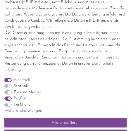
Webseite (z.B. IP-Adresse), um z.B. Inhalte und Anzeigen zu
personalisieren, Medien von Drittanbietern einzubinden oder Zugriffe
Versand per GLS (6,90 Euro) oder DHL (8,49 Euro ) inkl. MwSt.
auf unsere Website zu analysieren. Die Datenverarbeitung erfolgt erst
(innerhalb Deutschlands)
durch gesetzte Cookies. Wir teilen diese Daten mit Dritten, die wir in
den Einstellungen benennen.
kostenfreie Lieferung ab 150 Euro Warenwert (innerhalb
Die Datenverarbeitung kann mit Einwilligung oder aufgrund eines
Deutschlands)
berechtigten Interesses erfolgen. Die Zustimmung kann erteilt oder
Übersicht Internationale Versandkosten
abgelehnt werden. Es besteht das Recht, nicht einzuwilligen und die
Wir kaufen an
Einwilligung zu einem späteren Zeitpunkt zu ändern oder zu
widerrufen. Beachten Sie unser
Impressum
und weitere Hinweise zur
Sie haben zuviel Porzellan im Schrank? Gerne kaufen wir dieses an.
Verwendung personenbezogener Daten in unserer
Daten­schutz­
Einfach unverbindliches Angebot anfordern.
erklärung
.
*Endpreis inkl. MwSt. (Dieser Artikel unterliegt gem. § 25a
Essenziell
UStG der Differenzbesteuerung, ein Ausweis der
Statistik
Mehrwertsteuer auf der Rechnung erfolgt nicht.)
Externe Medien
PayPal
Funktional
Weitere Einstellungen
Impressum
Daten­schutz­erklärung
AGB
Widerrufs­recht
Alle akzeptieren
Kontakt
Vertrag widerrufen