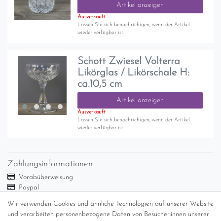
Artikel anzeigen
Ausverkauft
Lassen Sie sich benachrichigen, wenn der Artikel
wieder verfügbar ist.
Schott Zwiesel Volterra
Likörglas / Likörschale H:
ca.10,5 cm
Artikel anzeigen
Ausverkauft
Lassen Sie sich benachrichigen, wenn der Artikel
wieder verfügbar ist.
Zahlungsinformationen
Vorabüberweisung
Paypal
Abholung
Wir verwenden Cookies und ähnliche Technologien auf unserer Website
Versandinformationen
und verarbeiten personenbezogene Daten von Besucher:innen unserer