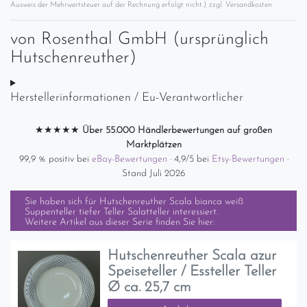
Ausweis der Mehrwertsteuer auf der Rechnung erfolgt nicht.) zzgl.
Versandkosten
von
Rosenthal GmbH (ursprünglich
Hutschenreuther)
Herstellerinformationen / Eu-Verantwortlicher
★★★★★
Über 55.000 Händlerbewertungen auf großen
Marktplätzen
99,9 % positiv bei
eBay-Bewertungen
· 4,9/5 bei
Etsy-Bewertungen
·
Stand Juli 2026
Sie haben sich für
Hutschenreuther Scala bianca weiß
Suppenteller tiefer Teller Salatteller
interessiert.
Weitere Artikel aus dieser Serie finden Sie hier:
Hutschenreuther Scala azur
Speiseteller / Essteller Teller
Ø ca. 25,7 cm