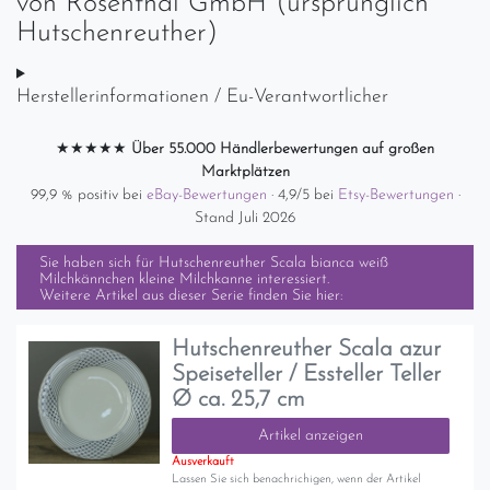
von
Rosenthal GmbH (ursprünglich
Hutschenreuther)
Herstellerinformationen / Eu-Verantwortlicher
★★★★★
Über 55.000 Händlerbewertungen auf großen
Marktplätzen
99,9 % positiv bei
eBay-Bewertungen
· 4,9/5 bei
Etsy-Bewertungen
·
Stand Juli 2026
Sie haben sich für
Hutschenreuther Scala bianca weiß
Milchkännchen kleine Milchkanne
interessiert.
Weitere Artikel aus dieser Serie finden Sie hier:
Hutschenreuther Scala azur
Speiseteller / Essteller Teller
Ø ca. 25,7 cm
Artikel anzeigen
Ausverkauft
Lassen Sie sich benachrichigen, wenn der Artikel