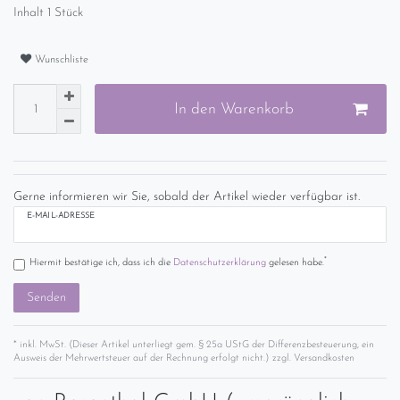
Inhalt
1
Stück
Wunschliste
In den Warenkorb
Gerne informieren wir Sie, sobald der Artikel wieder verfügbar ist.
E-MAIL-ADRESSE
*
Hiermit bestätige ich, dass ich die
Daten­schutz­erklärung
gelesen habe.
Senden
* inkl. MwSt. (Dieser Artikel unterliegt gem. § 25a UStG der Differenzbesteuerung, ein
Ausweis der Mehrwertsteuer auf der Rechnung erfolgt nicht.) zzgl.
Versandkosten