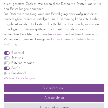
(innerhalb Deutschlands)
durch gesetzte Cookies. Wir teilen diese Daten mit Dritten, die wir in
den Einstellungen benennen.
kostenfreie Lieferung ab 150 Euro Warenwert (innerhalb
Die Datenverarbeitung kann mit Einwilligung oder aufgrund eines
Deutschlands)
berechtigten Interesses erfolgen. Die Zustimmung kann erteilt oder
Übersicht Internationale Versandkosten
abgelehnt werden. Es besteht das Recht, nicht einzuwilligen und die
Wir kaufen an
Einwilligung zu einem späteren Zeitpunkt zu ändern oder zu
widerrufen. Beachten Sie unser
Impressum
und weitere Hinweise zur
Sie haben zuviel Porzellan im Schrank? Gerne kaufen wir dieses an.
Verwendung personenbezogener Daten in unserer
Daten­schutz­
Einfach unverbindliches Angebot anfordern.
erklärung
.
*Endpreis inkl. MwSt. (Dieser Artikel unterliegt gem. § 25a
Essenziell
UStG der Differenzbesteuerung, ein Ausweis der
Statistik
Mehrwertsteuer auf der Rechnung erfolgt nicht.)
Externe Medien
PayPal
Funktional
Weitere Einstellungen
Impressum
Daten­schutz­erklärung
AGB
Widerrufs­recht
Alle akzeptieren
Kontakt
Vertrag widerrufen
Alle ablehnen
SEHR GUT
(5 / 5)
Auswahl akzeptieren