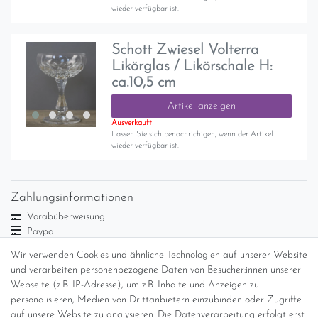
wieder verfügbar ist.
Schott Zwiesel Volterra
Likörglas / Likörschale H:
ca.10,5 cm
Artikel anzeigen
Ausverkauft
Lassen Sie sich benachrichigen, wenn der Artikel
wieder verfügbar ist.
Zahlungsinformationen
Vorabüberweisung
Paypal
Abholung
Wir verwenden Cookies und ähnliche Technologien auf unserer Website
Versandinformationen
und verarbeiten personenbezogene Daten von Besucher:innen unserer
Webseite (z.B. IP-Adresse), um z.B. Inhalte und Anzeigen zu
personalisieren, Medien von Drittanbietern einzubinden oder Zugriffe
Versand per GLS (6,90 Euro) oder DHL (8,49 Euro ) inkl. MwSt.
auf unsere Website zu analysieren. Die Datenverarbeitung erfolgt erst