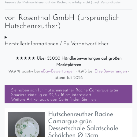
Ausweis der Mehrwertsteuer auf der Rechnung erfolgt nicht.) zzgl.
Versandkosten
von
Rosenthal GmbH (ursprünglich
Hutschenreuther)
Herstellerinformationen / Eu-Verantwortlicher
★★★★★
Über 55.000 Händlerbewertungen auf großen
Marktplätzen
99,9 % positiv bei
eBay-Bewertungen
· 4,9/5 bei
Etsy-Bewertungen
·
Stand Juli 2026
Sie haben sich für
Hutschenreuther Racine Camargue grün
Sauciere einteilig ca. 22,5 x 16 cm
interessiert.
Weitere Artikel aus dieser Serie finden Sie hier:
Hutschenreuther Racine
Camargue grün
Dessertschale Salatschale
Schälchen Ø 13cm