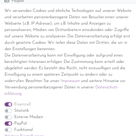
Paypal
Abholung
Wir verwenden Cookies und ähnliche Technologien auf unserer Website
Versandinformationen
und verarbeiten personenbezogene Daten von Besucher:innen unserer
Webseite (z.B. IP-Adresse), um z.B. Inhalte und Anzeigen zu
personalisieren, Medien von Drittanbietern einzubinden oder Zugriffe
Versand per GLS (6,90 Euro) oder DHL (8,49 Euro ) inkl. MwSt.
auf unsere Website zu analysieren. Die Datenverarbeitung erfolgt erst
(innerhalb Deutschlands)
durch gesetzte Cookies. Wir teilen diese Daten mit Dritten, die wir in
den Einstellungen benennen.
kostenfreie Lieferung ab 150 Euro Warenwert (innerhalb
Die Datenverarbeitung kann mit Einwilligung oder aufgrund eines
Deutschlands)
berechtigten Interesses erfolgen. Die Zustimmung kann erteilt oder
Übersicht Internationale Versandkosten
abgelehnt werden. Es besteht das Recht, nicht einzuwilligen und die
Wir kaufen an
Einwilligung zu einem späteren Zeitpunkt zu ändern oder zu
widerrufen. Beachten Sie unser
Impressum
und weitere Hinweise zur
Sie haben zuviel Porzellan im Schrank? Gerne kaufen wir dieses an.
Verwendung personenbezogener Daten in unserer
Daten­schutz­
Einfach unverbindliches Angebot anfordern.
erklärung
.
*Endpreis inkl. MwSt. (Dieser Artikel unterliegt gem. § 25a
Essenziell
UStG der Differenzbesteuerung, ein Ausweis der
Statistik
Mehrwertsteuer auf der Rechnung erfolgt nicht.)
Externe Medien
PayPal
Funktional