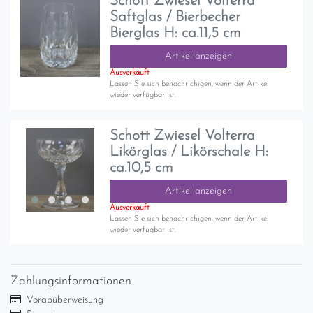
Schott Zwiesel Volterra
Saftglas / Bierbecher
Bierglas H: ca.11,5 cm
Artikel anzeigen
Ausverkauft
Lassen Sie sich benachrichigen, wenn der Artikel
wieder verfügbar ist.
Schott Zwiesel Volterra
Likörglas / Likörschale H:
ca.10,5 cm
Artikel anzeigen
Ausverkauft
Lassen Sie sich benachrichigen, wenn der Artikel
wieder verfügbar ist.
Zahlungsinformationen
Vorabüberweisung