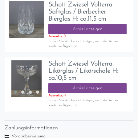
Schott Zwiesel Volterra
Saftglas / Bierbecher
Bierglas H: ca.11,5 cm
Artikel anzeigen
Ausverkauft
Lassen Sie sich benachrichigen, wenn der Artikel
wieder verfügbar ist.
Schott Zwiesel Volterra
Likörglas / Likörschale H:
ca.10,5 cm
Artikel anzeigen
Ausverkauft
Lassen Sie sich benachrichigen, wenn der Artikel
wieder verfügbar ist.
Zahlungsinformationen
Vorabüberweisung