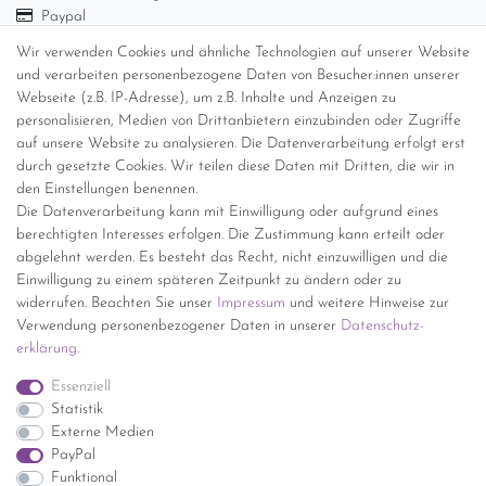
Paypal
Abholung
Wir verwenden Cookies und ähnliche Technologien auf unserer Website
und verarbeiten personenbezogene Daten von Besucher:innen unserer
Versandinformationen
Webseite (z.B. IP-Adresse), um z.B. Inhalte und Anzeigen zu
personalisieren, Medien von Drittanbietern einzubinden oder Zugriffe
Versand per GLS (6,90 Euro) oder DHL (8,49 Euro ) inkl. MwSt.
auf unsere Website zu analysieren. Die Datenverarbeitung erfolgt erst
(innerhalb Deutschlands)
durch gesetzte Cookies. Wir teilen diese Daten mit Dritten, die wir in
den Einstellungen benennen.
kostenfreie Lieferung ab 150 Euro Warenwert (innerhalb
Die Datenverarbeitung kann mit Einwilligung oder aufgrund eines
Deutschlands)
berechtigten Interesses erfolgen. Die Zustimmung kann erteilt oder
Übersicht Internationale Versandkosten
abgelehnt werden. Es besteht das Recht, nicht einzuwilligen und die
Wir kaufen an
Einwilligung zu einem späteren Zeitpunkt zu ändern oder zu
widerrufen. Beachten Sie unser
Impressum
und weitere Hinweise zur
Sie haben zuviel Porzellan im Schrank? Gerne kaufen wir dieses an.
Verwendung personenbezogener Daten in unserer
Daten­schutz­
Einfach unverbindliches Angebot anfordern.
erklärung
.
*Endpreis inkl. MwSt. (Dieser Artikel unterliegt gem. § 25a
Essenziell
UStG der Differenzbesteuerung, ein Ausweis der
Statistik
Mehrwertsteuer auf der Rechnung erfolgt nicht.)
Externe Medien
PayPal
Funktional