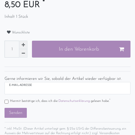
*
8,50 EUR
Inhalt
1
Stück
Wunschliste
In den Warenkorb
Gerne informieren wir Sie, sobald der Artikel wieder verfügbar ist.
E-MAIL-ADRESSE
*
Hiermit bestätige ich, dass ich die
Daten­schutz­erklärung
gelesen habe.
Senden
* inkl. MwSt. (Dieser Artikel unterliegt gem. § 25a UStG der Differenzbesteuerung, ein
Ausweis der Mehrwertsteuer auf der Rechnung erfolgt nicht.) zzgl.
Versandkosten