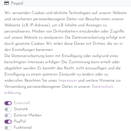
Paypal
Abholung
Wir verwenden Cookies und ähnliche Technologien auf unserer Website
Versandinformationen
und verarbeiten personenbezogene Daten von Besucher:innen unserer
Webseite (z.B. IP-Adresse), um z.B. Inhalte und Anzeigen zu
personalisieren, Medien von Drittanbietern einzubinden oder Zugriffe
Versand per GLS (6,90 Euro) oder DHL (8,49 Euro ) inkl. MwSt.
auf unsere Website zu analysieren. Die Datenverarbeitung erfolgt erst
(innerhalb Deutschlands)
durch gesetzte Cookies. Wir teilen diese Daten mit Dritten, die wir in
den Einstellungen benennen.
kostenfreie Lieferung ab 150 Euro Warenwert (innerhalb
Die Datenverarbeitung kann mit Einwilligung oder aufgrund eines
Deutschlands)
berechtigten Interesses erfolgen. Die Zustimmung kann erteilt oder
Übersicht Internationale Versandkosten
abgelehnt werden. Es besteht das Recht, nicht einzuwilligen und die
Wir kaufen an
Einwilligung zu einem späteren Zeitpunkt zu ändern oder zu
widerrufen. Beachten Sie unser
Impressum
und weitere Hinweise zur
Sie haben zuviel Porzellan im Schrank? Gerne kaufen wir dieses an.
Verwendung personenbezogener Daten in unserer
Daten­schutz­
Einfach unverbindliches Angebot anfordern.
erklärung
.
*Endpreis inkl. MwSt. (Dieser Artikel unterliegt gem. § 25a
Essenziell
UStG der Differenzbesteuerung, ein Ausweis der
Statistik
Mehrwertsteuer auf der Rechnung erfolgt nicht.)
Externe Medien
PayPal
Funktional