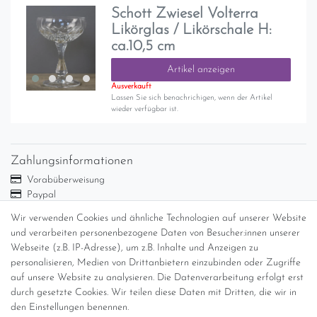
Schott Zwiesel Volterra
Likörglas / Likörschale H:
ca.10,5 cm
Artikel anzeigen
Ausverkauft
Lassen Sie sich benachrichigen, wenn der Artikel
wieder verfügbar ist.
Zahlungsinformationen
Vorabüberweisung
Paypal
Abholung
Wir verwenden Cookies und ähnliche Technologien auf unserer Website
Versandinformationen
und verarbeiten personenbezogene Daten von Besucher:innen unserer
Webseite (z.B. IP-Adresse), um z.B. Inhalte und Anzeigen zu
personalisieren, Medien von Drittanbietern einzubinden oder Zugriffe
Versand per GLS (6,90 Euro) oder DHL (8,49 Euro ) inkl. MwSt.
auf unsere Website zu analysieren. Die Datenverarbeitung erfolgt erst
(innerhalb Deutschlands)
durch gesetzte Cookies. Wir teilen diese Daten mit Dritten, die wir in
den Einstellungen benennen.
kostenfreie Lieferung ab 150 Euro Warenwert (innerhalb