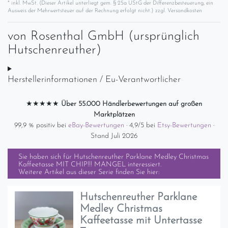
* inkl. MwSt. (Dieser Artikel unterliegt gem. § 25a UStG der Differenzbesteuerung, ein
Ausweis der Mehrwertsteuer auf der Rechnung erfolgt nicht.) zzgl.
Versandkosten
von
Rosenthal GmbH (ursprünglich
Hutschenreuther)
Herstellerinformationen / Eu-Verantwortlicher
★★★★★
Über 55.000 Händlerbewertungen auf großen
Marktplätzen
99,9 % positiv bei
eBay-Bewertungen
· 4,9/5 bei
Etsy-Bewertungen
·
Stand Juli 2026
Sie haben sich für
Hutschenreuther Parklane Medley Christmas
Kaffeetasse MIT CHIP!!! MANGEL
interessiert.
Weitere Artikel aus dieser Serie finden Sie hier:
Hutschenreuther Parklane
Medley Christmas
Kaffeetasse mit Untertasse