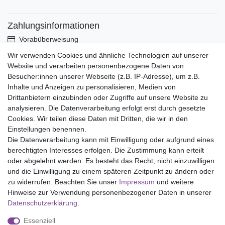
Zahlungsinformationen
Vorabüberweisung
Paypal
Wir verwenden Cookies und ähnliche Technologien auf unserer
Abholung
Website und verarbeiten personenbezogene Daten von
Versandinformationen
Besucher:innen unserer Webseite (z.B. IP-Adresse), um z.B.
Inhalte und Anzeigen zu personalisieren, Medien von
Drittanbietern einzubinden oder Zugriffe auf unsere Website zu
Versand per GLS (6,90 Euro) oder DHL (8,49 Euro ) inkl. MwSt.
analysieren. Die Datenverarbeitung erfolgt erst durch gesetzte
(innerhalb Deutschlands)
Cookies. Wir teilen diese Daten mit Dritten, die wir in den
Einstellungen benennen.
kostenfreie Lieferung ab 150 Euro Warenwert (innerhalb
Die Datenverarbeitung kann mit Einwilligung oder aufgrund eines
Deutschlands)
berechtigten Interesses erfolgen. Die Zustimmung kann erteilt
Übersicht Internationale Versandkosten
oder abgelehnt werden. Es besteht das Recht, nicht einzuwilligen
Wir kaufen an
und die Einwilligung zu einem späteren Zeitpunkt zu ändern oder
zu widerrufen. Beachten Sie unser
Impressum
und weitere
Sie haben zuviel Porzellan im Schrank? Gerne kaufen wir dieses
Hinweise zur Verwendung personenbezogener Daten in unserer
an. Einfach unverbindliches Angebot anfordern.
Daten­schutz­erklärung
.
*Endpreis inkl. MwSt. (Dieser Artikel unterliegt gem. § 25a
Essenziell