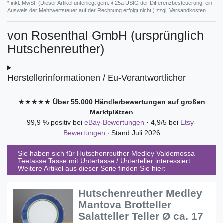
* inkl. MwSt. (Dieser Artikel unterliegt gem. § 25a UStG der Differenzbesteuerung, ein
Ausweis der Mehrwertsteuer auf der Rechnung erfolgt nicht.) zzgl.
Versandkosten
von
Rosenthal GmbH (ursprünglich
Hutschenreuther)
Herstellerinformationen / Eu-Verantwortlicher
★★★★★
Über 55.000 Händlerbewertungen auf großen
Marktplätzen
99,9 % positiv bei
eBay-Bewertungen
· 4,9/5 bei
Etsy-
Bewertungen
· Stand Juli 2026
Sie haben sich für
Hutschenreuther Medley Valdemossa
Teetasse Tasse mit Untertasse / Unterteller
interessiert.
Weitere Artikel aus dieser Serie finden Sie hier:
Hutschenreuther Medley
Mantova Brotteller
Salatteller Teller Ø ca. 17