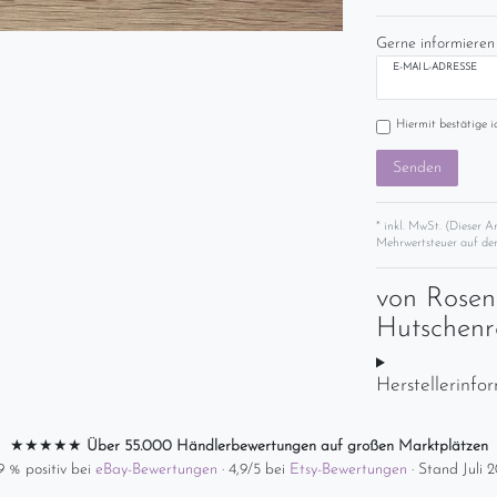
Gerne informieren 
E-MAIL-ADRESSE
Hiermit bestätige i
Senden
* inkl. MwSt. (Dieser A
Mehrwertsteuer auf der
von
Rosen
Hutschenr
Herstellerinfo
★★★★★
Über 55.000 Händlerbewertungen auf großen Marktplätzen
9 % positiv bei
eBay-Bewertungen
· 4,9/5 bei
Etsy-Bewertungen
· Stand Juli 