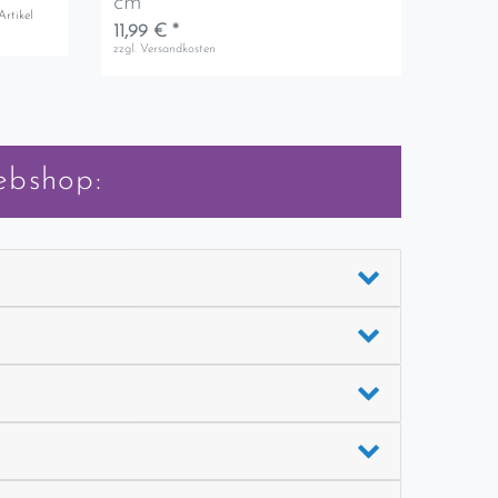
cm
Artikel
11,99 € *
zzgl.
Versandkosten
ebshop: