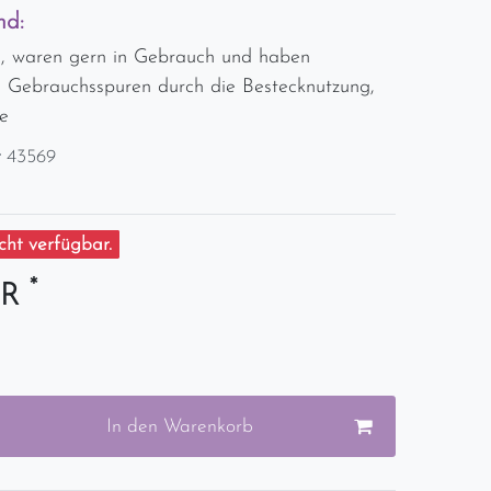
nd:
, waren gern in Gebrauch und haben
 Gebrauchsspuren durch die Bestecknutzung,
e
r
43569
ht verfügbar.
*
UR
In den Warenkorb