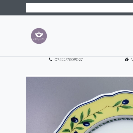
07822/7809027
V