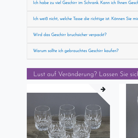
Ich habe zu viel Geschirr im Schrank. Kann ich Ihnen Gesc
Ich weiß nicht, welche Tasse die richtige ist. Können Sie mi
Wird das Geschirr bruchsicher verpackt?
Warum sollte ich gebrauchtes Geschirr kaufen?
Lust auf Veränderung? Lassen Sie sich