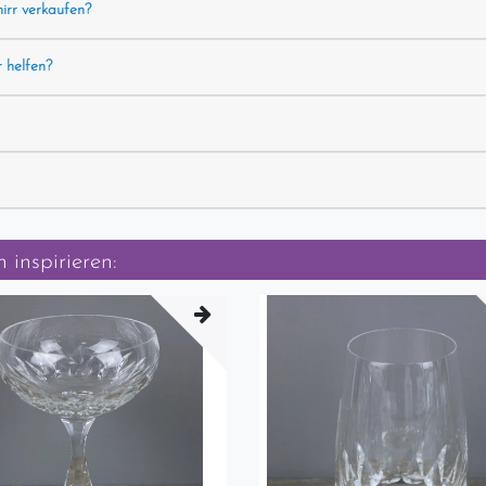
hirr verkaufen?
r helfen?
 inspirieren: