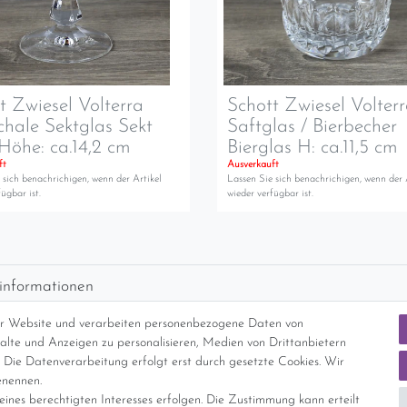
t Zwiesel Volterra
Schott Zwiesel Volter
chale Sektglas Sekt
Saftglas / Bierbecher
Höhe: ca.14,2 cm
Bierglas H: ca.11,5 cm
ft
Ausverkauft
 sich benachrichigen, wenn der Artikel
Lassen Sie sich benachrichigen, wenn der 
ügbar ist.
wieder verfügbar ist.
informationen
d per GLS (6,90 Euro) oder DHL (8,49 Euro ) inkl. MwSt. (innerhalb Deuts
er Website und verarbeiten personenbezogene Daten von
freie Lieferung ab 150 Euro Warenwert (innerhalb Deutschlands)
nhalte und Anzeigen zu personalisieren, Medien von Drittanbietern
cht Internationale Versandkosten
 Die Datenverarbeitung erfolgt erst durch gesetzte Cookies. Wir
enennen.
ines berechtigten Interesses erfolgen. Die Zustimmung kann erteilt
nterliegt gem. § 25a UStG der Differenzbesteuerung, ein Ausweis der Mehrwer