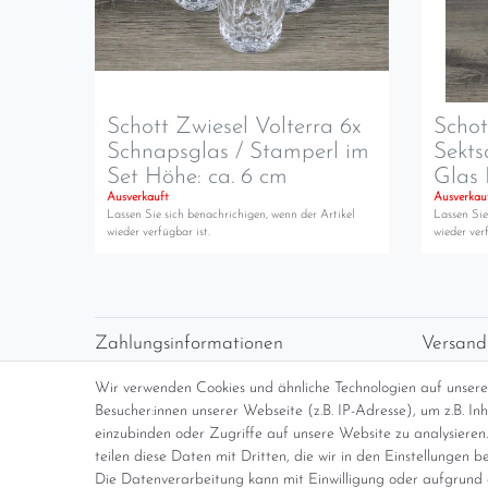
Schott Zwiesel Volterra 6x
Schot
Schnapsglas / Stamperl im
Sekts
Set Höhe: ca. 6 cm
Glas 
Ausverkauft
Ausverkau
Lassen Sie sich benachrichigen, wenn der Artikel
Lassen Sie
wieder verfügbar ist.
wieder verf
Zahlungsinformationen
Versand
Vorabüberweisung
Versan
Wir verwenden Cookies und ähnliche Technologien auf unser
Paypal
kosten
Besucher:innen unserer Webseite (z.B. IP-Adresse), um z.B. I
Abholung
Übersi
einzubinden oder Zugriffe auf unsere Website zu analysieren.
teilen diese Daten mit Dritten, die wir in den Einstellungen b
Die Datenverarbeitung kann mit Einwilligung oder aufgrund e
*Endpreis inkl. MwSt. (Dieser Artikel u