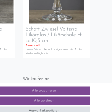
ra
Schott Zwiesel Volterra
Likörglas / Likörschale H:
ca.10,5 cm
Ausverkauft
Artikel
Lassen Sie sich benachrichigen, wenn der Artikel
wieder verfügbar ist.
Wir kaufen an
chlands)
Sie haben zuviel Porzellan im Schrank? Gerne
Alle akzeptieren
kaufen wir dieses an. Einfach unverbindliches
Angebot anfordern.
Alle ablehnen
Auswahl akzeptieren
tsteuer auf der Rechnung erfolgt nicht.)