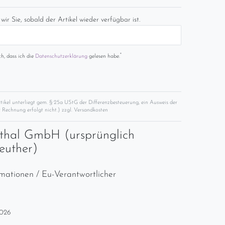
wir Sie, sobald der Artikel wieder verfügbar ist.
*
ch, dass ich die
Daten­schutz­erklärung
gelesen habe.
rtikel unterliegt gem. § 25a UStG der Differenzbesteuerung, ein Ausweis der
 Rechnung erfolgt nicht.) zzgl.
Versandkosten
thal GmbH (ursprünglich
euther)
rmationen / Eu-Verantwortlicher
2026