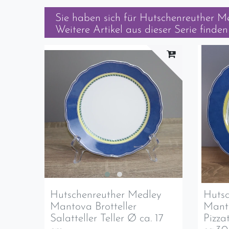
Sie haben sich für
Hutschenreuther Med
Weitere Artikel aus dieser Serie finden 
Hutschenreuther Medley
Hutsc
Mantova Brotteller
Mant
Salatteller Teller Ø ca. 17
Pizzat