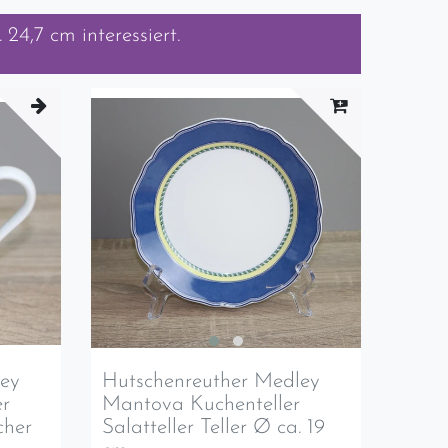
. 24,7 cm
interessiert.
ley
Hutschenreuther Medley
r
Mantova Kuchenteller
cher
Salatteller Teller Ø ca. 19