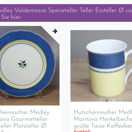
ley Valdemossa Speiseteller Teller Essteller Ø ca
Sie hier:
henreuther Medley
Hutschenreuther Med
ova Gourmetteller
Mantova Henkelbeche
eller Platzteller Ø
große Tasse Kaffeebe
Ausverkauft