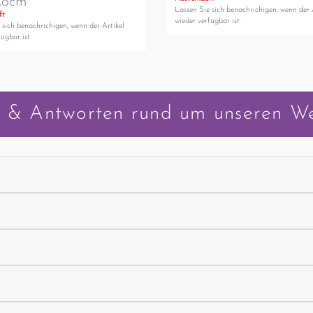
,8cm
Lassen Sie sich benachrichigen, wenn der 
ft
wieder verfügbar ist.
 sich benachrichigen, wenn der Artikel
ügbar ist.
 & Antworten rund um unseren W