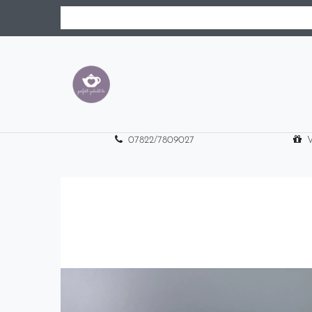
07822/7809027
V