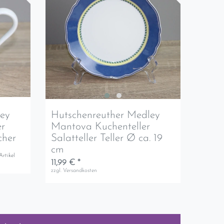
ley
Hutschenreuther Medley
r
Mantova Kuchenteller
cher
Salatteller Teller Ø ca. 19
cm
Artikel
11,99 € *
zzgl.
Versandkosten