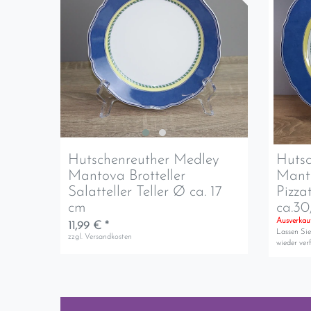
Hutschenreuther Medley
Hutsc
Mantova Brotteller
Mant
Salatteller Teller Ø ca. 17
Pizzat
cm
ca.30
Ausverkau
11,99 € *
Lassen Sie
zzgl.
Versandkosten
wieder verf