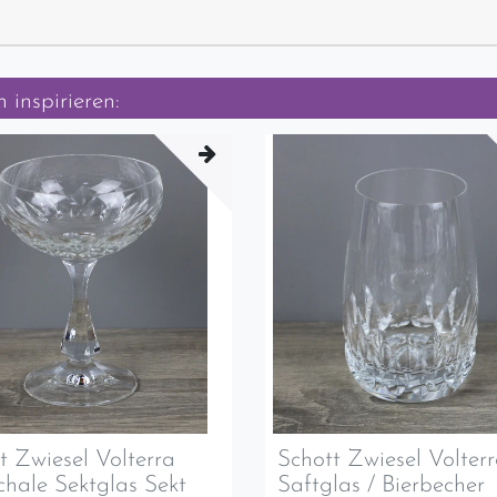
 inspirieren:
t Zwiesel Volterra
Schott Zwiesel Volter
chale Sektglas Sekt
Saftglas / Bierbecher