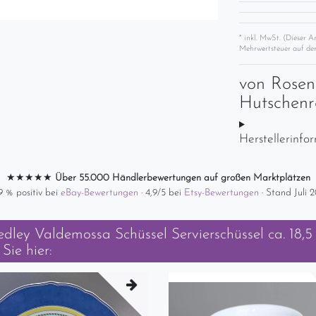
* inkl. MwSt. (Dieser A
Mehrwertsteuer auf der
von
Rosen
Hutschenr
Herstellerinfo
★★★★★
Über 55.000 Händlerbewertungen auf großen Marktplätzen
9 % positiv bei
eBay-Bewertungen
· 4,9/5 bei
Etsy-Bewertungen
· Stand Juli 
ley Valdemossa Schüssel Servierschüssel ca. 18,5 
Sie hier: