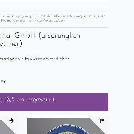
rtikel unterliegt gem. § 25a UStG der Differenzbesteuerung, ein Ausweis der
 Rechnung erfolgt nicht.) zzgl.
Versandkosten
thal GmbH (ursprünglich
euther)
rmationen / Eu-Verantwortlicher
2026
x 18,5 cm
interessiert.