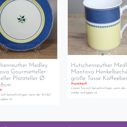
henreuther Medley
Hutschenreuther Med
ova Gourmetteller
Mantova Henkelbeche
eller Platzteller Ø
große Tasse Kaffeebe
,8cm
Ausverkauft
Lassen Sie sich benachrichigen, wenn der 
ft
wieder verfügbar ist.
 sich benachrichigen, wenn der Artikel
ügbar ist.