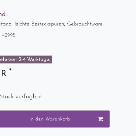
nd:
stand, leichte Besteckspuren, Gebrauchtware
r
42995
eferzeit 2-4 Werktage.
*
UR
Stück verfügbar
In den Warenkorb