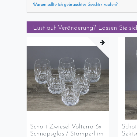
Warum sollte ich gebrauchtes Geschirr kaufen?
Lust auf Veränderung? Lassen Sie sich
Schott Zwiesel Volterra 6x
Schot
Schnapsglas / Stamperl im
Sekts