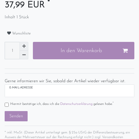
*
37,99 EUR
Inhalt
1
Stück
Wunschliste
In den Warenkorb
Gerne informieren wir Sie, sobald der Artikel wieder verfügbar ist.
E-MAIL-ADRESSE
*
Hiermit bestätige ich, dass ich die
Daten­schutz­erklärung
gelesen habe.
Senden
* inkl. MwSt. (Dieser Artikel unterliegt gem. § 25a UStG der Differenzbesteuerung, ein
Ausweis der Mehrwertsteuer auf der Rechnung erfolgt nicht.) zzgl.
Versandkosten