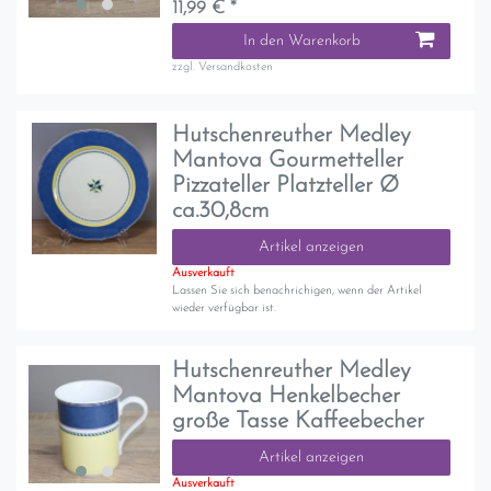
11,99 € *
In den Warenkorb
zzgl.
Versandkosten
Hutschenreuther Medley
Mantova Gourmetteller
Pizzateller Platzteller Ø
ca.30,8cm
Artikel anzeigen
Ausverkauft
Lassen Sie sich benachrichigen, wenn der Artikel
wieder verfügbar ist.
Hutschenreuther Medley
Mantova Henkelbecher
große Tasse Kaffeebecher
Artikel anzeigen
Ausverkauft