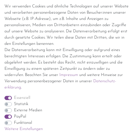
Abholung
Wir verwenden Cookies und ähnliche Technologien auf unserer Website
Versandinformationen
und verarbeiten personenbezogene Daten von Besucher:innen unserer
Webseite (z.B. IP-Adresse), um z.B. Inhalte und Anzeigen zu
personalisieren, Medien von Drittanbietern einzubinden oder Zugriffe
Versand per GLS (6,90 Euro) oder DHL (8,49 Euro ) inkl. MwSt.
auf unsere Website zu analysieren. Die Datenverarbeitung erfolgt erst
(innerhalb Deutschlands)
durch gesetzte Cookies. Wir teilen diese Daten mit Dritten, die wir in
den Einstellungen benennen.
kostenfreie Lieferung ab 150 Euro Warenwert (innerhalb
Die Datenverarbeitung kann mit Einwilligung oder aufgrund eines
Deutschlands)
berechtigten Interesses erfolgen. Die Zustimmung kann erteilt oder
Übersicht Internationale Versandkosten
abgelehnt werden. Es besteht das Recht, nicht einzuwilligen und die
Wir kaufen an
Einwilligung zu einem späteren Zeitpunkt zu ändern oder zu
widerrufen. Beachten Sie unser
Impressum
und weitere Hinweise zur
Sie haben zuviel Porzellan im Schrank? Gerne kaufen wir dieses an.
Verwendung personenbezogener Daten in unserer
Daten­schutz­
Einfach unverbindliches Angebot anfordern.
erklärung
.
*Endpreis inkl. MwSt. (Dieser Artikel unterliegt gem. § 25a
Essenziell
UStG der Differenzbesteuerung, ein Ausweis der
Statistik
Mehrwertsteuer auf der Rechnung erfolgt nicht.)
Externe Medien
PayPal
Funktional
Weitere Einstellungen
Impressum
Daten­schutz­erklärung
AGB
Widerrufs­recht