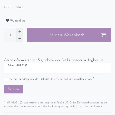
Inhalt
1
Stück
Wunschliste
In den Warenkorb
Gerne informieren wir Sie, sobald der Artikel wieder verfügbar ist.
E-MAIL-ADRESSE
*
Hiermit bestätige ich, dass ich die
Daten­schutz­erklärung
gelesen habe.
Senden
* inkl. MwSt. (Dieser Artikel unterliegt gem. § 25a UStG der Differenzbesteuerung, ein
Ausweis der Mehrwertsteuer auf der Rechnung erfolgt nicht.) zzgl.
Versandkosten