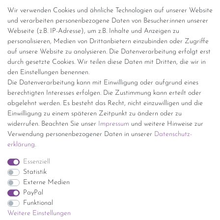
Abholung
Wir verwenden Cookies und ähnliche Technologien auf unserer Website
und verarbeiten personenbezogene Daten von Besucher:innen unserer
Versandinformationen
Webseite (z.B. IP-Adresse), um z.B. Inhalte und Anzeigen zu
personalisieren, Medien von Drittanbietern einzubinden oder Zugriffe
Versand per GLS (6,90 Euro) oder DHL (8,49 Euro ) inkl. MwSt.
auf unsere Website zu analysieren. Die Datenverarbeitung erfolgt erst
(innerhalb Deutschlands)
durch gesetzte Cookies. Wir teilen diese Daten mit Dritten, die wir in
den Einstellungen benennen.
kostenfreie Lieferung ab 150 Euro Warenwert (innerhalb
Die Datenverarbeitung kann mit Einwilligung oder aufgrund eines
Deutschlands)
berechtigten Interesses erfolgen. Die Zustimmung kann erteilt oder
Übersicht Internationale Versandkosten
abgelehnt werden. Es besteht das Recht, nicht einzuwilligen und die
Wir kaufen an
Einwilligung zu einem späteren Zeitpunkt zu ändern oder zu
widerrufen. Beachten Sie unser
Impressum
und weitere Hinweise zur
Sie haben zuviel Porzellan im Schrank? Gerne kaufen wir dieses an.
Verwendung personenbezogener Daten in unserer
Daten­schutz­
Einfach unverbindliches Angebot anfordern.
erklärung
.
*Endpreis inkl. MwSt. (Dieser Artikel unterliegt gem. § 25a
Essenziell
UStG der Differenzbesteuerung, ein Ausweis der
Statistik
Mehrwertsteuer auf der Rechnung erfolgt nicht.)
Externe Medien
PayPal
Funktional
Weitere Einstellungen
Impressum
Daten­schutz­erklärung
AGB
Widerrufs­recht