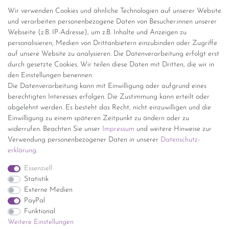
Abholung
Wir verwenden Cookies und ähnliche Technologien auf unserer Website
und verarbeiten personenbezogene Daten von Besucher:innen unserer
Versandinformationen
Webseite (z.B. IP-Adresse), um z.B. Inhalte und Anzeigen zu
personalisieren, Medien von Drittanbietern einzubinden oder Zugriffe
Versand per GLS (6,90 Euro) oder DHL (8,49 Euro ) inkl. MwSt.
auf unsere Website zu analysieren. Die Datenverarbeitung erfolgt erst
(innerhalb Deutschlands)
durch gesetzte Cookies. Wir teilen diese Daten mit Dritten, die wir in
den Einstellungen benennen.
kostenfreie Lieferung ab 150 Euro Warenwert (innerhalb
Die Datenverarbeitung kann mit Einwilligung oder aufgrund eines
Deutschlands)
berechtigten Interesses erfolgen. Die Zustimmung kann erteilt oder
Übersicht Internationale Versandkosten
abgelehnt werden. Es besteht das Recht, nicht einzuwilligen und die
Wir kaufen an
Einwilligung zu einem späteren Zeitpunkt zu ändern oder zu
widerrufen. Beachten Sie unser
Impressum
und weitere Hinweise zur
Sie haben zuviel Porzellan im Schrank? Gerne kaufen wir dieses an.
Verwendung personenbezogener Daten in unserer
Daten­schutz­
Einfach unverbindliches Angebot anfordern.
erklärung
.
*Endpreis inkl. MwSt. (Dieser Artikel unterliegt gem. § 25a
Essenziell
UStG der Differenzbesteuerung, ein Ausweis der
Statistik
Mehrwertsteuer auf der Rechnung erfolgt nicht.)
Externe Medien
PayPal
Funktional
Weitere Einstellungen
Impressum
Daten­schutz­erklärung
AGB
Widerrufs­recht