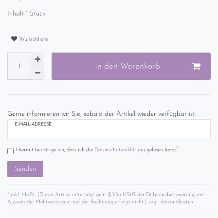
Inhalt
1
Stück
Wunschliste
In den Warenkorb
Gerne informieren wir Sie, sobald der Artikel wieder verfügbar ist.
E-MAIL-ADRESSE
*
Hiermit bestätige ich, dass ich die
Daten­schutz­erklärung
gelesen habe.
Senden
* inkl. MwSt. (Dieser Artikel unterliegt gem. § 25a UStG der Differenzbesteuerung, ein
Ausweis der Mehrwertsteuer auf der Rechnung erfolgt nicht.) zzgl.
Versandkosten