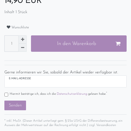
14,90 EUR
Inhalt
1
Stück
Wunschliste
In den Warenkorb
Gerne informieren wir Sie, sobald der Artikel wieder verfügbar ist.
E-MAIL-ADRESSE
*
Hiermit bestätige ich, dass ich die
Daten­schutz­erklärung
gelesen habe.
Senden
* inkl. MwSt. (Dieser Artikel unterliegt gem. § 25a UStG der Differenzbesteuerung, ein
Ausweis der Mehrwertsteuer auf der Rechnung erfolgt nicht.) zzgl.
Versandkosten