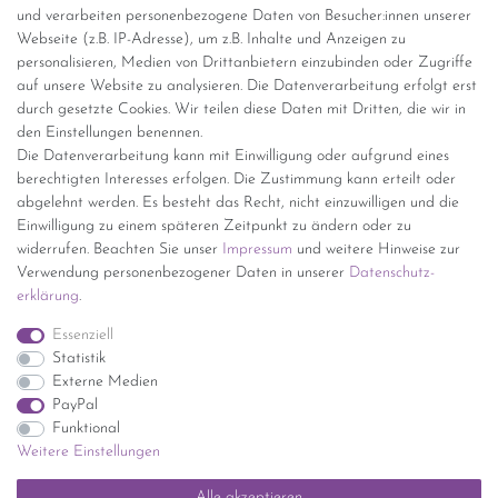
Versandinformationen
und verarbeiten personenbezogene Daten von Besucher:innen unserer
Webseite (z.B. IP-Adresse), um z.B. Inhalte und Anzeigen zu
personalisieren, Medien von Drittanbietern einzubinden oder Zugriffe
Versand per GLS (6,90 Euro) oder DHL (8,49 Euro ) inkl. MwSt.
auf unsere Website zu analysieren. Die Datenverarbeitung erfolgt erst
(innerhalb Deutschlands)
durch gesetzte Cookies. Wir teilen diese Daten mit Dritten, die wir in
den Einstellungen benennen.
kostenfreie Lieferung ab 150 Euro Warenwert (innerhalb
Die Datenverarbeitung kann mit Einwilligung oder aufgrund eines
Deutschlands)
berechtigten Interesses erfolgen. Die Zustimmung kann erteilt oder
Übersicht Internationale Versandkosten
abgelehnt werden. Es besteht das Recht, nicht einzuwilligen und die
Wir kaufen an
Einwilligung zu einem späteren Zeitpunkt zu ändern oder zu
widerrufen. Beachten Sie unser
Impressum
und weitere Hinweise zur
Sie haben zuviel Porzellan im Schrank? Gerne kaufen wir dieses an.
Verwendung personenbezogener Daten in unserer
Daten­schutz­
Einfach unverbindliches Angebot anfordern.
erklärung
.
*Endpreis inkl. MwSt. (Dieser Artikel unterliegt gem. § 25a
Essenziell
UStG der Differenzbesteuerung, ein Ausweis der
Statistik
Mehrwertsteuer auf der Rechnung erfolgt nicht.)
Externe Medien
PayPal
Funktional
Weitere Einstellungen
Impressum
Daten­schutz­erklärung
AGB
Widerrufs­recht
Alle akzeptieren