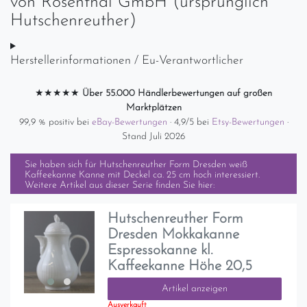
von
Rosenthal GmbH (ursprünglich
Hutschenreuther)
Herstellerinformationen / Eu-Verantwortlicher
★★★★★
Über 55.000 Händlerbewertungen auf großen
Marktplätzen
99,9 % positiv bei
eBay-Bewertungen
· 4,9/5 bei
Etsy-Bewertungen
·
Stand Juli 2026
Sie haben sich für
Hutschenreuther Form Dresden weiß
Kaffeekanne Kanne mit Deckel ca. 25 cm hoch
interessiert.
Weitere Artikel aus dieser Serie finden Sie hier:
Hutschenreuther Form
Dresden Mokkakanne
Espressokanne kl.
Kaffeekanne Höhe 20,5
Artikel anzeigen
Ausverkauft