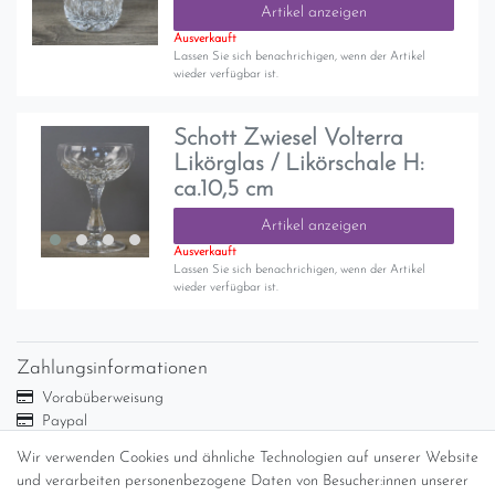
Artikel anzeigen
Ausverkauft
Lassen Sie sich benachrichigen, wenn der Artikel
wieder verfügbar ist.
Schott Zwiesel Volterra
Likörglas / Likörschale H:
ca.10,5 cm
Artikel anzeigen
Ausverkauft
Lassen Sie sich benachrichigen, wenn der Artikel
wieder verfügbar ist.
Zahlungsinformationen
Vorabüberweisung
Paypal
Abholung
Wir verwenden Cookies und ähnliche Technologien auf unserer Website
Versandinformationen
und verarbeiten personenbezogene Daten von Besucher:innen unserer