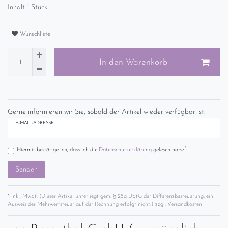
Inhalt
1
Stück
Wunschliste
In den Warenkorb
Gerne informieren wir Sie, sobald der Artikel wieder verfügbar ist.
E-MAIL-ADRESSE
*
Hiermit bestätige ich, dass ich die
Daten­schutz­erklärung
gelesen habe.
Senden
* inkl. MwSt. (Dieser Artikel unterliegt gem. § 25a UStG der Differenzbesteuerung, ein
Ausweis der Mehrwertsteuer auf der Rechnung erfolgt nicht.) zzgl.
Versandkosten