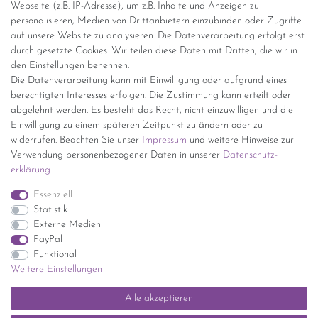
Webseite (z.B. IP-Adresse), um z.B. Inhalte und Anzeigen zu
personalisieren, Medien von Drittanbietern einzubinden oder Zugriffe
Versand per GLS (6,90 Euro) oder DHL (8,49 Euro ) inkl. MwSt.
auf unsere Website zu analysieren. Die Datenverarbeitung erfolgt erst
(innerhalb Deutschlands)
durch gesetzte Cookies. Wir teilen diese Daten mit Dritten, die wir in
den Einstellungen benennen.
kostenfreie Lieferung ab 150 Euro Warenwert (innerhalb
Die Datenverarbeitung kann mit Einwilligung oder aufgrund eines
Deutschlands)
berechtigten Interesses erfolgen. Die Zustimmung kann erteilt oder
Übersicht Internationale Versandkosten
abgelehnt werden. Es besteht das Recht, nicht einzuwilligen und die
Wir kaufen an
Einwilligung zu einem späteren Zeitpunkt zu ändern oder zu
widerrufen. Beachten Sie unser
Impressum
und weitere Hinweise zur
Sie haben zuviel Porzellan im Schrank? Gerne kaufen wir dieses an.
Verwendung personenbezogener Daten in unserer
Daten­schutz­
Einfach unverbindliches Angebot anfordern.
erklärung
.
*Endpreis inkl. MwSt. (Dieser Artikel unterliegt gem. § 25a
Essenziell
UStG der Differenzbesteuerung, ein Ausweis der
Statistik
Mehrwertsteuer auf der Rechnung erfolgt nicht.)
Externe Medien
PayPal
Funktional
Weitere Einstellungen
Impressum
Daten­schutz­erklärung
AGB
Widerrufs­recht
Alle akzeptieren
Kontakt