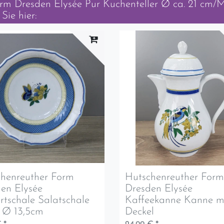
orm Dresden Elysée Pur Kuchenteller Ø ca. 21 c
Sie hier:
henreuther Form
Hutschenreuther For
en Elysée
Dresden Elysée
rtschale Salatschale
Kaffeekanne Kanne m
 Ø 13,5cm
Deckel