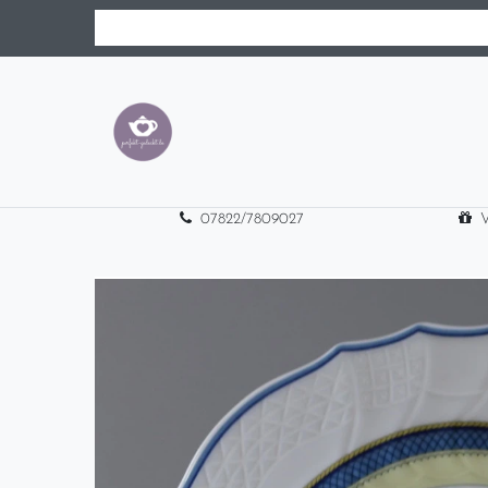
07822/7809027
V