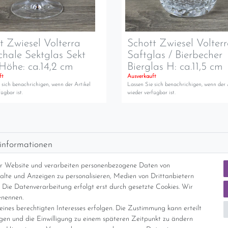
t Zwiesel Volterra
Schott Zwiesel Volter
chale Sektglas Sekt
Saftglas / Bierbecher
Höhe: ca.14,2 cm
Bierglas H: ca.11,5 cm
ft
Ausverkauft
 sich benachrichigen, wenn der Artikel
Lassen Sie sich benachrichigen, wenn der 
ügbar ist.
wieder verfügbar ist.
informationen
d per GLS (6,90 Euro) oder DHL (8,49 Euro ) inkl. MwSt. (innerhalb Deuts
er Website und verarbeiten personenbezogene Daten von
freie Lieferung ab 150 Euro Warenwert (innerhalb Deutschlands)
nhalte und Anzeigen zu personalisieren, Medien von Drittanbietern
cht Internationale Versandkosten
 Die Datenverarbeitung erfolgt erst durch gesetzte Cookies. Wir
enennen.
ines berechtigten Interesses erfolgen. Die Zustimmung kann erteilt
nterliegt gem. § 25a UStG der Differenzbesteuerung, ein Ausweis der Mehrwer
igen und die Einwilligung zu einem späteren Zeitpunkt zu ändern