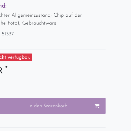
nd:
chter Allgemeinzustand; Chip auf der
iehe Foto); Gebrauchtware
r
51337
ht verfügbar.
*
UR
In den Warenkorb