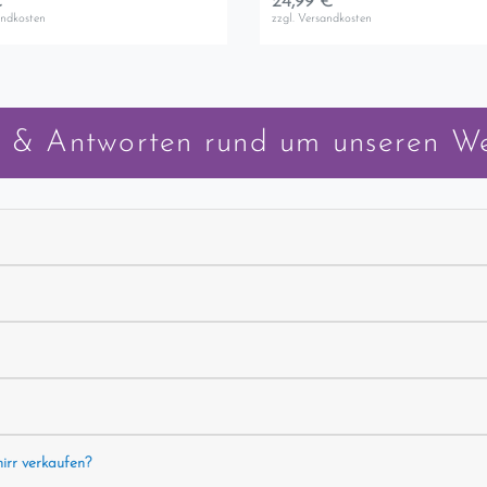
 *
24,99 € *
andkosten
zzgl.
Versandkosten
 & Antworten rund um unseren W
hirr verkaufen?