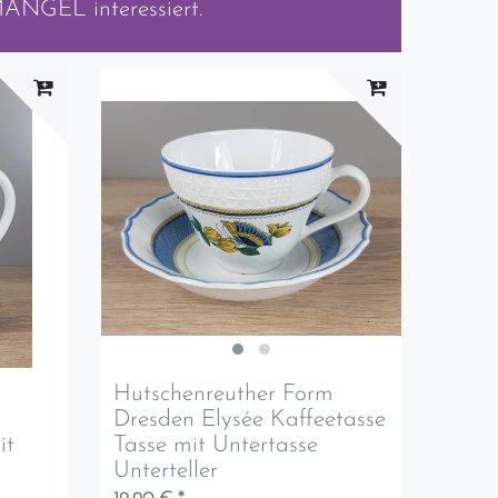
m/MANGEL
interessiert.
m
Hutschenreuther Form
Dresden Elysée Kaffeetasse
it
Tasse mit Untertasse
Unterteller