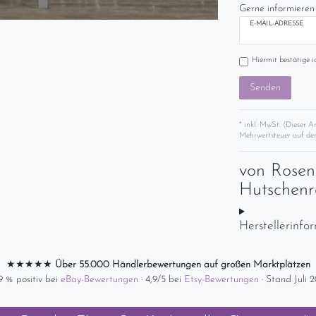
Gerne informieren 
E-MAIL-ADRESSE
Hiermit bestätige i
Senden
* inkl. MwSt. (Dieser A
Mehrwertsteuer auf der
von
Rosen
Hutschenr
Herstellerinfo
★★★★★
Über 55.000 Händlerbewertungen auf großen Marktplätzen
9 % positiv bei
eBay-Bewertungen
· 4,9/5 bei
Etsy-Bewertungen
· Stand Juli 