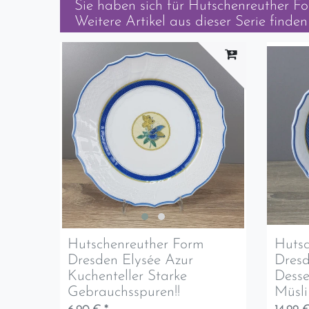
Sie haben sich für
Hutschenreuther F
Weitere Artikel aus dieser Serie finden 
Hutschenreuther Form
Hutsc
Dresden Elysée Azur
Dresd
Kuchenteller Starke
Desse
Gebrauchsspuren!!
Müsli