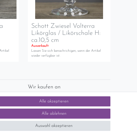
ra
Schott Zwiesel Volterra
Likörglas / Likörschale H:
ca.10,5 cm
Ausverkauft
Artikel
Lassen Sie sich benachrichigen, wenn der Artikel
wieder verfügbar ist.
Wir kaufen an
chlands)
Sie haben zuviel Porzellan im Schrank? Gerne
Alle akzeptieren
kaufen wir dieses an. Einfach unverbindliches
Angebot anfordern.
Alle ablehnen
Auswahl akzeptieren
tsteuer auf der Rechnung erfolgt nicht.)
SEHR GUT
5 / 5