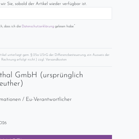
wir Sie, sobald der Artikel wieder verfügbar ist.
*
ch, dass ich die
Daten­schutz­erklärung
gelesen habe.
rtikel unterliegt gem. § 25a UStG der Differenzbesteuerung, ein Ausweis der
 Rechnung erfolgt nicht.) zzgl.
Versandkosten
thal GmbH (ursprünglich
euther)
rmationen / Eu-Verantwortlicher
2026