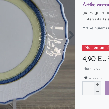
Artikelzusta
guter, gebrau
Unterseite (s
Artikelnumme
Momentan nic
4,90 E
Inhalt
1
Stück
Wunschliste