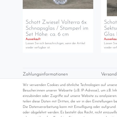
Schott Zwiesel Volterra 6x
Schot
Schnapsglas / Stamperl im
Sekts
Set Höhe: ca. 6 cm
Glas 
Ausverkauft
Ausverkau
Lassen Sie sich benachrichigen, wenn der Artikel
Lassen Sie
wieder verfügbar ist.
wieder verf
Zahlungsinformationen
Versand
Vorabüberweisung
Versan
Wir verwenden Cookies und ähnliche Technologien auf unser
Paypal
kosten
Besucher:innen unserer Webseite (z.B. IP-Adresse), um z.B. I
Abholung
Übersi
einzubinden oder Zugriffe auf unsere Website zu analysieren.
teilen diese Daten mit Dritten, die wir in den Einstellungen b
Die Datenverarbeitung kann mit Einwilligung oder aufgrund e
*Endpreis inkl. MwSt. (Dieser Artikel u
oder abgelehnt werden. Es besteht das Recht, nicht einzuwill