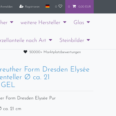
Anmelden
Registrieren
0
0
0,00 EUR
her
weitere Hersteller
Glas
rzellanteile nach Art
Steinbilder
50000+ Marktplatzbewertungen
reuther Form Dresden Elysée
nteller Ø ca. 21
NGEL
er Form Dresden Elysée Pur
Ø ca. 21 cm