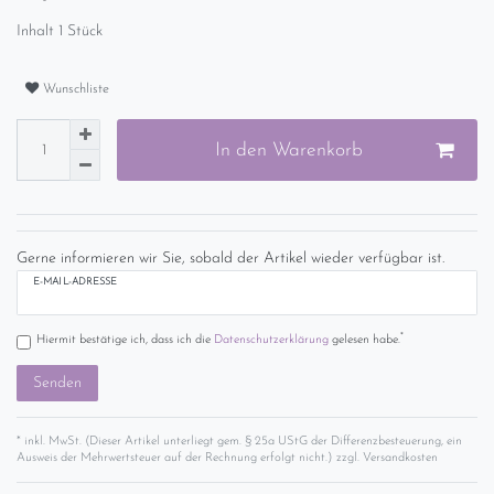
Inhalt
1
Stück
Wunschliste
In den Warenkorb
Gerne informieren wir Sie, sobald der Artikel wieder verfügbar ist.
E-MAIL-ADRESSE
*
Hiermit bestätige ich, dass ich die
Daten­schutz­erklärung
gelesen habe.
Senden
* inkl. MwSt. (Dieser Artikel unterliegt gem. § 25a UStG der Differenzbesteuerung, ein
Ausweis der Mehrwertsteuer auf der Rechnung erfolgt nicht.) zzgl.
Versandkosten