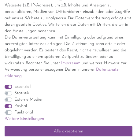
Webseite (z.B. IP-Adresse), um z.B. Inhalte und Anzeigen zu
personalisieren, Medien von Drittanbietern einzubinden oder Zugriffe
Versand per GLS (6,90 Euro) oder DHL (8,49 Euro ) inkl. MwSt.
auf unsere Website zu analysieren. Die Datenverarbeitung erfolgt erst
(innerhalb Deutschlands)
durch gesetzte Cookies. Wir teilen diese Daten mit Dritten, die wir in
den Einstellungen benennen.
kostenfreie Lieferung ab 150 Euro Warenwert (innerhalb
Die Datenverarbeitung kann mit Einwilligung oder aufgrund eines
Deutschlands)
berechtigten Interesses erfolgen. Die Zustimmung kann erteilt oder
Übersicht Internationale Versandkosten
abgelehnt werden. Es besteht das Recht, nicht einzuwilligen und die
Wir kaufen an
Einwilligung zu einem späteren Zeitpunkt zu ändern oder zu
widerrufen. Beachten Sie unser
Impressum
und weitere Hinweise zur
Sie haben zuviel Porzellan im Schrank? Gerne kaufen wir dieses an.
Verwendung personenbezogener Daten in unserer
Daten­schutz­
Einfach unverbindliches Angebot anfordern.
erklärung
.
*Endpreis inkl. MwSt. (Dieser Artikel unterliegt gem. § 25a
Essenziell
UStG der Differenzbesteuerung, ein Ausweis der
Statistik
Mehrwertsteuer auf der Rechnung erfolgt nicht.)
Externe Medien
PayPal
Funktional
Weitere Einstellungen
Impressum
Daten­schutz­erklärung
AGB
Widerrufs­recht
Alle akzeptieren