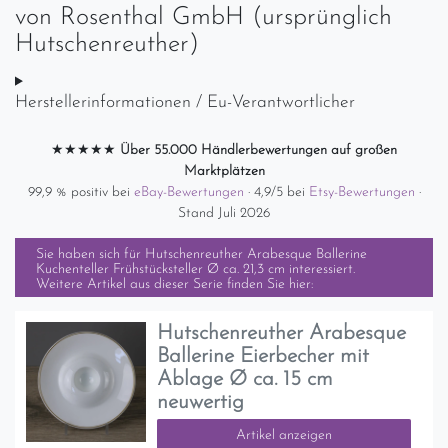
von
Rosenthal GmbH (ursprünglich
Hutschenreuther)
Herstellerinformationen / Eu-Verantwortlicher
★★★★★
Über 55.000 Händlerbewertungen auf großen
Marktplätzen
99,9 % positiv bei
eBay-Bewertungen
· 4,9/5 bei
Etsy-Bewertungen
·
Stand Juli 2026
Sie haben sich für
Hutschenreuther Arabesque Ballerine
Kuchenteller Frühstücksteller Ø ca. 21,3 cm
interessiert.
Weitere Artikel aus dieser Serie finden Sie hier:
Hutschenreuther Arabesque
Ballerine Eierbecher mit
Ablage Ø ca. 15 cm
neuwertig
Artikel anzeigen