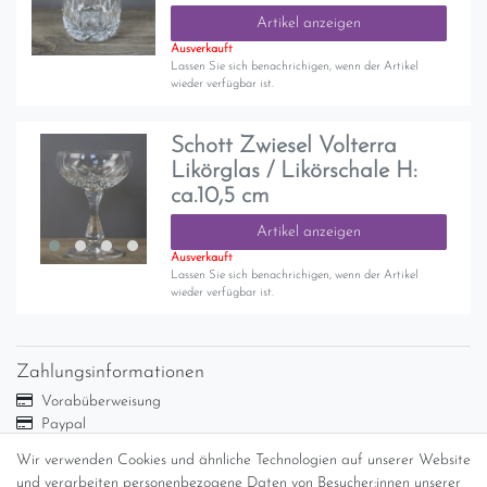
Artikel anzeigen
Ausverkauft
Lassen Sie sich benachrichigen, wenn der Artikel
wieder verfügbar ist.
Schott Zwiesel Volterra
Likörglas / Likörschale H:
ca.10,5 cm
Artikel anzeigen
Ausverkauft
Lassen Sie sich benachrichigen, wenn der Artikel
wieder verfügbar ist.
Zahlungsinformationen
Vorabüberweisung
Paypal
Abholung
Wir verwenden Cookies und ähnliche Technologien auf unserer Website
und verarbeiten personenbezogene Daten von Besucher:innen unserer
Versandinformationen