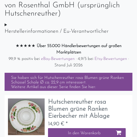
von
Rosenthal GmbH (ursprünglich
Hutschenreuther)
Herstellerinformationen / Eu-Verantwortlicher
★★★★★
Über 55.000 Händlerbewertungen auf großen
Marktplätzen
99,9 % positiv bei
eBay-Bewertungen
· 4,9/5 bei
Etsy-Bewertungen
·
Stand Juli 2026
Sie haben sich für
Hutschenreuther rosa Blumen grüne Ranken
Schüssel Schale Ø ca. 22,9 cm
interessiert.
Weitere Artikel aus dieser Serie finden Sie hier:
Hutschenreuther rosa
Blumen grüne Ranken
Eierbecher mit Ablage
14,90 € *
In den Warenkorb