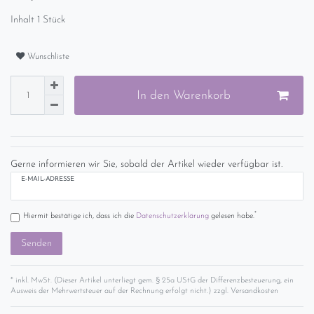
Inhalt
1
Stück
Wunschliste
In den Warenkorb
Gerne informieren wir Sie, sobald der Artikel wieder verfügbar ist.
E-MAIL-ADRESSE
*
Hiermit bestätige ich, dass ich die
Daten­schutz­erklärung
gelesen habe.
Senden
* inkl. MwSt. (Dieser Artikel unterliegt gem. § 25a UStG der Differenzbesteuerung, ein
Ausweis der Mehrwertsteuer auf der Rechnung erfolgt nicht.) zzgl.
Versandkosten