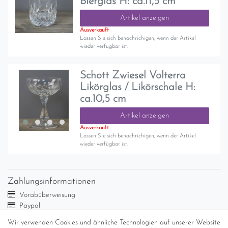
Bierglas H: ca.11,5 cm
Artikel anzeigen
Ausverkauft
Lassen Sie sich benachrichigen, wenn der Artikel
wieder verfügbar ist.
Schott Zwiesel Volterra
Likörglas / Likörschale H:
ca.10,5 cm
Artikel anzeigen
Ausverkauft
Lassen Sie sich benachrichigen, wenn der Artikel
wieder verfügbar ist.
Zahlungsinformationen
Vorabüberweisung
Paypal
Abholung
Wir verwenden Cookies und ähnliche Technologien auf unserer Website