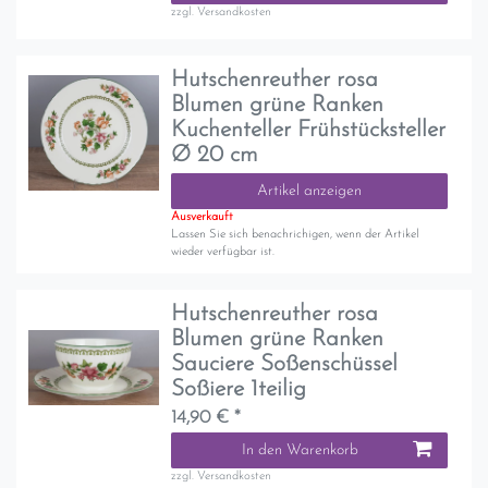
zzgl.
Versandkosten
Hutschenreuther rosa
Blumen grüne Ranken
Kuchenteller Frühstücksteller
Ø 20 cm
Artikel anzeigen
Ausverkauft
Lassen Sie sich benachrichigen, wenn der Artikel
wieder verfügbar ist.
Hutschenreuther rosa
Blumen grüne Ranken
Sauciere Soßenschüssel
Soßiere 1teilig
14,90 € *
In den Warenkorb
zzgl.
Versandkosten