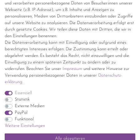
und verarbeiten personenbezogene Daten von Besucher:innen unserer
Versandinformationen
Webseite (z.B. IP-Adresse), um z.B. Inhalte und Anzeigen zu
personalisieren, Medien von Drittanbietern einzubinden oder Zugriffe
Versand per GLS (6,90 Euro) oder DHL (8,49 Euro ) inkl. MwSt.
auf unsere Website zu analysieren. Die Datenverarbeitung erfolgt erst
(innerhalb Deutschlands)
durch gesetzte Cookies. Wir teilen diese Daten mit Dritten, die wir in
den Einstellungen benennen.
kostenfreie Lieferung ab 150 Euro Warenwert (innerhalb
Die Datenverarbeitung kann mit Einwilligung oder aufgrund eines
Deutschlands)
berechtigten Interesses erfolgen. Die Zustimmung kann erteilt oder
Übersicht Internationale Versandkosten
abgelehnt werden. Es besteht das Recht, nicht einzuwilligen und die
Wir kaufen an
Einwilligung zu einem späteren Zeitpunkt zu ändern oder zu
widerrufen. Beachten Sie unser
Impressum
und weitere Hinweise zur
Sie haben zuviel Porzellan im Schrank? Gerne kaufen wir dieses an.
Verwendung personenbezogener Daten in unserer
Daten­schutz­
Einfach unverbindliches Angebot anfordern.
erklärung
.
*Endpreis inkl. MwSt. (Dieser Artikel unterliegt gem. § 25a
Essenziell
UStG der Differenzbesteuerung, ein Ausweis der
Statistik
Mehrwertsteuer auf der Rechnung erfolgt nicht.)
Externe Medien
PayPal
Funktional
Weitere Einstellungen
Impressum
Daten­schutz­erklärung
AGB
Widerrufs­recht
Alle akzeptieren