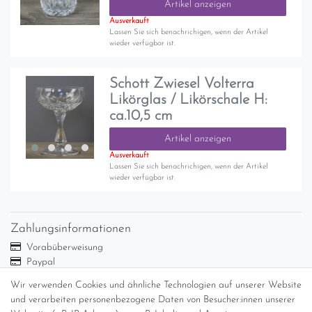
Artikel anzeigen
Ausverkauft
Lassen Sie sich benachrichigen, wenn der Artikel
wieder verfügbar ist.
Schott Zwiesel Volterra
Likörglas / Likörschale H:
ca.10,5 cm
Artikel anzeigen
Ausverkauft
Lassen Sie sich benachrichigen, wenn der Artikel
wieder verfügbar ist.
Zahlungsinformationen
Vorabüberweisung
Paypal
Abholung
Wir verwenden Cookies und ähnliche Technologien auf unserer Website
Versandinformationen
und verarbeiten personenbezogene Daten von Besucher:innen unserer