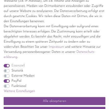
Webseite (z.B. IP-Adresse), um z.B. Inhalte und Anzeigen zu
personalisieren, Medien von Drittanbietern einzubinden oder Zugriffe
Versand per GLS (6,90 Euro) oder DHL (8,49 Euro ) inkl. MwSt.
auf unsere Website zu analysieren. Die Datenverarbeitung erfolgt erst
(innerhalb Deutschlands)
durch gesetzte Cookies. Wir teilen diese Daten mit Dritten, die wir in
den Einstellungen benennen.
kostenfreie Lieferung ab 150 Euro Warenwert (innerhalb
Die Datenverarbeitung kann mit Einwilligung oder aufgrund eines
Deutschlands)
berechtigten Interesses erfolgen. Die Zustimmung kann erteilt oder
Übersicht Internationale Versandkosten
abgelehnt werden. Es besteht das Recht, nicht einzuwilligen und die
Wir kaufen an
Einwilligung zu einem späteren Zeitpunkt zu ändern oder zu
widerrufen. Beachten Sie unser
Impressum
und weitere Hinweise zur
Sie haben zuviel Porzellan im Schrank? Gerne kaufen wir dieses an.
Verwendung personenbezogener Daten in unserer
Daten­schutz­
Einfach unverbindliches Angebot anfordern.
erklärung
.
*Endpreis inkl. MwSt. (Dieser Artikel unterliegt gem. § 25a
Essenziell
UStG der Differenzbesteuerung, ein Ausweis der
Statistik
Mehrwertsteuer auf der Rechnung erfolgt nicht.)
Externe Medien
PayPal
Funktional
Weitere Einstellungen
Impressum
Daten­schutz­erklärung
AGB
Widerrufs­recht
Alle akzeptieren
Kontakt
Vertrag widerrufen