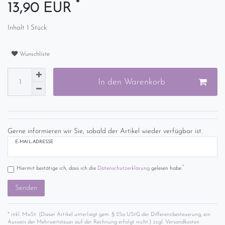
*
13,90 EUR
Inhalt
1
Stück
Wunschliste
In den Warenkorb
Gerne informieren wir Sie, sobald der Artikel wieder verfügbar ist.
E-MAIL-ADRESSE
*
Hiermit bestätige ich, dass ich die
Daten­schutz­erklärung
gelesen habe.
Senden
* inkl. MwSt. (Dieser Artikel unterliegt gem. § 25a UStG der Differenzbesteuerung, ein
Ausweis der Mehrwertsteuer auf der Rechnung erfolgt nicht.) zzgl.
Versandkosten