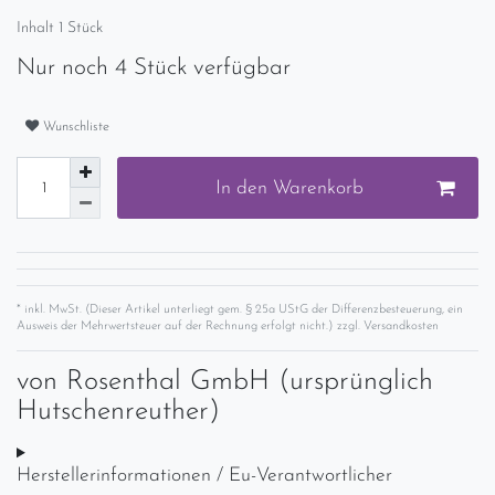
Inhalt
1
Stück
Nur noch 4 Stück verfügbar
Wunschliste
In den Warenkorb
* inkl. MwSt. (Dieser Artikel unterliegt gem. § 25a UStG der Differenzbesteuerung, ein
Ausweis der Mehrwertsteuer auf der Rechnung erfolgt nicht.) zzgl.
Versandkosten
von
Rosenthal GmbH (ursprünglich
Hutschenreuther)
Herstellerinformationen / Eu-Verantwortlicher