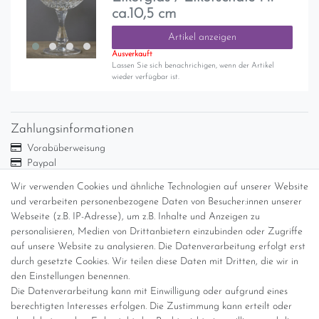
ca.10,5 cm
Artikel anzeigen
Ausverkauft
Lassen Sie sich benachrichigen, wenn der Artikel
wieder verfügbar ist.
Zahlungsinformationen
Vorabüberweisung
Paypal
Abholung
Wir verwenden Cookies und ähnliche Technologien auf unserer Website
und verarbeiten personenbezogene Daten von Besucher:innen unserer
Versandinformationen
Webseite (z.B. IP-Adresse), um z.B. Inhalte und Anzeigen zu
personalisieren, Medien von Drittanbietern einzubinden oder Zugriffe
Versand per GLS (6,90 Euro) oder DHL (8,49 Euro ) inkl. MwSt.
auf unsere Website zu analysieren. Die Datenverarbeitung erfolgt erst
(innerhalb Deutschlands)
durch gesetzte Cookies. Wir teilen diese Daten mit Dritten, die wir in
den Einstellungen benennen.
kostenfreie Lieferung ab 150 Euro Warenwert (innerhalb
Die Datenverarbeitung kann mit Einwilligung oder aufgrund eines
Deutschlands)
berechtigten Interesses erfolgen. Die Zustimmung kann erteilt oder
Übersicht Internationale Versandkosten