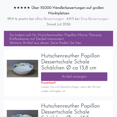
★★★★★
Über 55.000 Händlerbewertungen auf großen
Marktplätzen
99,9 % positiv bei
eBay-Bewertungen
· 4,9/5 bei
Etsy-Bewertungen
·
Stand Juli 2026
Sie haben sich für
Hutschenreuther Papillon Maria Theresia
Kaffeekanne mit Deckel
interessiert.
Weitere Artikel aus dieser Serie finden Sie hier:
Hutschenreuther Papillon
Dessertschale Schale
Schälchen Ø ca 13,8 cm
Artikel anzeigen
Ausverkauft
Lassen Sie sich benachrichigen, wenn der Artikel
wieder verfügbar ist.
Hutschenreuther Papillon
Dessertschale Schale