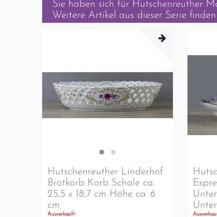
Sie haben sich für
Hutschenreuther Ma
Weitere Artikel aus dieser Serie finden 
Hutschenreuther Linderhof
Hutsc
Brotkorb Korb Schale ca.
Espre
25,5 x 18,7 cm Höhe ca. 6
Unter
cm
Unte
Ausverkauft
Ausverkau