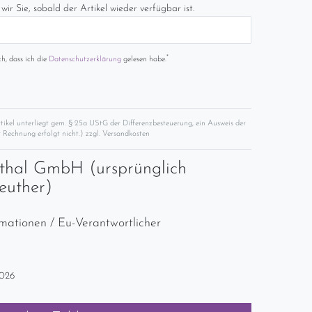
wir Sie, sobald der Artikel wieder verfügbar ist.
*
ch, dass ich die
Daten­schutz­erklärung
gelesen habe.
rtikel unterliegt gem. § 25a UStG der Differenzbesteuerung, ein Ausweis der
 Rechnung erfolgt nicht.) zzgl.
Versandkosten
thal GmbH (ursprünglich
euther)
rmationen / Eu-Verantwortlicher
2026