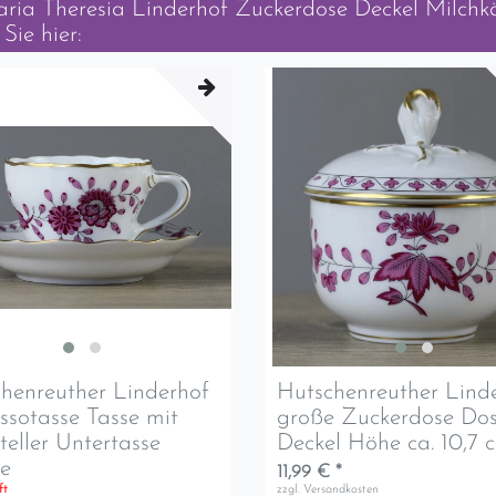
ria Theresia Linderhof Zuckerdose Deckel Milchk
Sie hier:
henreuther Linderhof
Hutschenreuther Lind
ssotasse Tasse mit
große Zuckerdose Dos
teller Untertasse
Deckel Höhe ca. 10,7 
re
11,99 € *
ft
zzgl.
Versandkosten