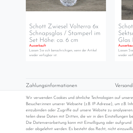
Schott Zwiesel Volterra 6x
Schot
Schnapsglas / Stamperl im
Sekts
Set Höhe: ca. 6 cm
Glas 
Ausverkauft
Ausverkau
Lassen Sie sich benachrichigen, wenn der Artikel
Lassen Sie
wieder verfügbar ist.
wieder verf
Zahlungsinformationen
Versand
Vorabüberweisung
Versan
Wir verwenden Cookies und ähnliche Technologien auf unser
Paypal
kosten
Besucher:innen unserer Webseite (z.B. IP-Adresse), um z.B. I
Abholung
Übersi
einzubinden oder Zugriffe auf unsere Website zu analysieren.
teilen diese Daten mit Dritten, die wir in den Einstellungen b
Die Datenverarbeitung kann mit Einwilligung oder aufgrund e
*Endpreis inkl. MwSt. (Dieser Artikel u
oder abgelehnt werden. Es besteht das Recht, nicht einzuwill