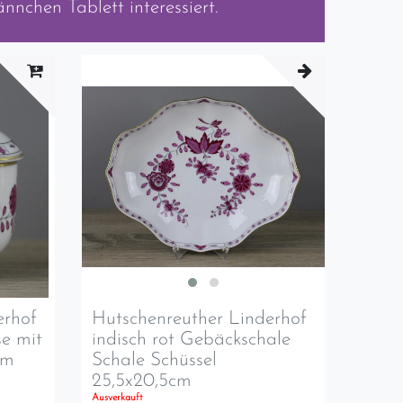
ännchen Tablett
interessiert.
erhof
Hutschenreuther Linderhof
e mit
indisch rot Gebäckschale
cm
Schale Schüssel
25,5x20,5cm
Ausverkauft