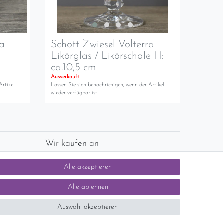
ra
Schott Zwiesel Volterra
Likörglas / Likörschale H:
ca.10,5 cm
Ausverkauft
Artikel
Lassen Sie sich benachrichigen, wenn der Artikel
wieder verfügbar ist.
Wir kaufen an
chlands)
Sie haben zuviel Porzellan im Schrank? Gerne
Alle akzeptieren
kaufen wir dieses an. Einfach unverbindliches
Angebot anfordern.
Alle ablehnen
Auswahl akzeptieren
tsteuer auf der Rechnung erfolgt nicht.)
SEHR GUT
5 / 5