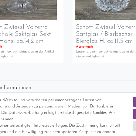
t Zwiesel Volterra
Schott Zwiesel Volter
chale Sektglas Sekt
Saftglas / Bierbecher
Höhe: ca.14,2 cm
Bierglas H: ca.11,5 cm
ft
Ausverkauft
 sich benachrichigen, wenn der Artikel
Lassen Sie sich benachrichigen, wenn der 
ügbar ist.
wieder verfügbar ist.
informationen
d per GLS (6,90 Euro) oder DHL (8,49 Euro ) inkl. MwSt. (innerhalb Deuts
er Website und verarbeiten personenbezogene Daten von
freie Lieferung ab 150 Euro Warenwert (innerhalb Deutschlands)
nhalte und Anzeigen zu personalisieren, Medien von Drittanbietern
cht Internationale Versandkosten
 Die Datenverarbeitung erfolgt erst durch gesetzte Cookies. Wir
enennen.
ines berechtigten Interesses erfolgen. Die Zustimmung kann erteilt
nterliegt gem. § 25a UStG der Differenzbesteuerung, ein Ausweis der Mehrwer
igen und die Einwilligung zu einem späteren Zeitpunkt zu ändern