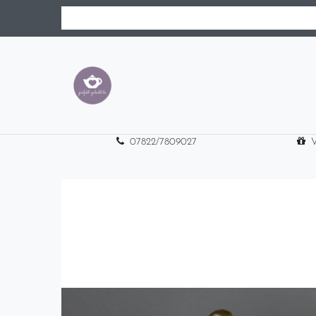
07822/7809027
V