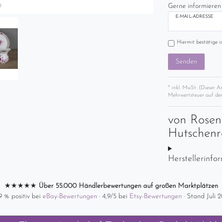
Gerne informieren 
E-MAIL-ADRESSE
Hiermit bestätige i
Senden
* inkl. MwSt. (Dieser A
Mehrwertsteuer auf der
von
Rosen
Hutschenr
Herstellerinfo
★★★★★
Über 55.000 Händlerbewertungen auf großen Marktplätzen
9 % positiv bei
eBay-Bewertungen
· 4,9/5 bei
Etsy-Bewertungen
· Stand Juli 