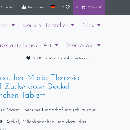
Anmelden
Registrieren
0
0
0,00 EUR
her
weitere Hersteller
Glas
rzellanteile nach Art
Steinbilder
50000+ Marktplatzbewertungen
reuther Maria Theresia
f Zuckerdose Deckel
nchen Tablett
er Maria Theresia Linderhof indisch purpur
t Deckel, Milchkännchen und dazu das
ett