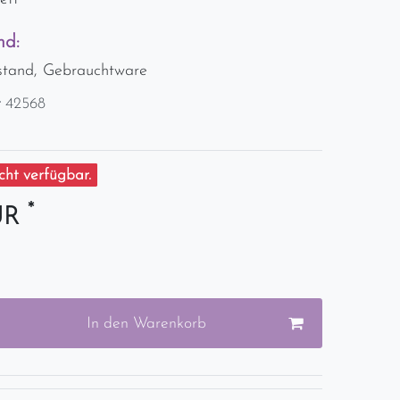
nd:
stand, Gebrauchtware
r
42568
ht verfügbar.
*
UR
In den Warenkorb