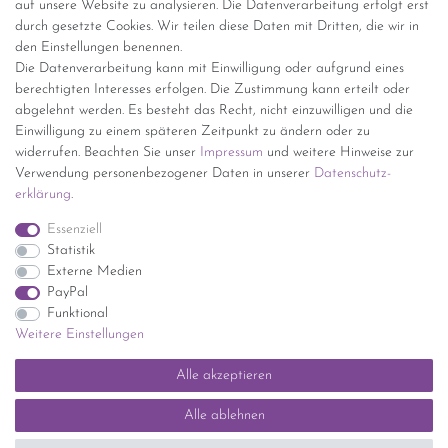
auf unsere Website zu analysieren. Die Datenverarbeitung erfolgt erst
(innerhalb Deutschlands)
durch gesetzte Cookies. Wir teilen diese Daten mit Dritten, die wir in
den Einstellungen benennen.
kostenfreie Lieferung ab 150 Euro Warenwert (innerhalb
Die Datenverarbeitung kann mit Einwilligung oder aufgrund eines
Deutschlands)
berechtigten Interesses erfolgen. Die Zustimmung kann erteilt oder
Übersicht Internationale Versandkosten
abgelehnt werden. Es besteht das Recht, nicht einzuwilligen und die
Wir kaufen an
Einwilligung zu einem späteren Zeitpunkt zu ändern oder zu
widerrufen. Beachten Sie unser
Impressum
und weitere Hinweise zur
Sie haben zuviel Porzellan im Schrank? Gerne kaufen wir dieses an.
Verwendung personenbezogener Daten in unserer
Daten­schutz­
Einfach unverbindliches Angebot anfordern.
erklärung
.
*Endpreis inkl. MwSt. (Dieser Artikel unterliegt gem. § 25a
Essenziell
UStG der Differenzbesteuerung, ein Ausweis der
Statistik
Mehrwertsteuer auf der Rechnung erfolgt nicht.)
Externe Medien
PayPal
Funktional
Weitere Einstellungen
Impressum
Daten­schutz­erklärung
AGB
Widerrufs­recht
Alle akzeptieren
Kontakt
Vertrag widerrufen
Alle ablehnen
SEHR GUT
(5 / 5)