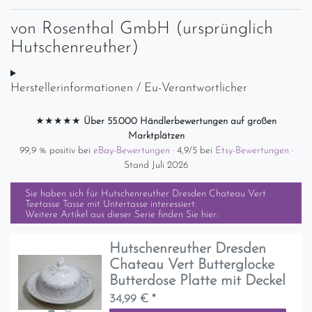
von
Rosenthal GmbH (ursprünglich
Hutschenreuther)
Herstellerinformationen / Eu-Verantwortlicher
★★★★★
Über 55.000 Händlerbewertungen auf großen
Marktplätzen
99,9 % positiv bei
eBay-Bewertungen
· 4,9/5 bei
Etsy-Bewertungen
·
Stand Juli 2026
Sie haben sich für
Hutschenreuther Dresden Chateau Vert
Teetasse Tasse mit Untertasse
interessiert.
Weitere Artikel aus dieser Serie finden Sie hier:
Hutschenreuther Dresden
Chateau Vert Butterglocke
Butterdose Platte mit Deckel
34,99 € *