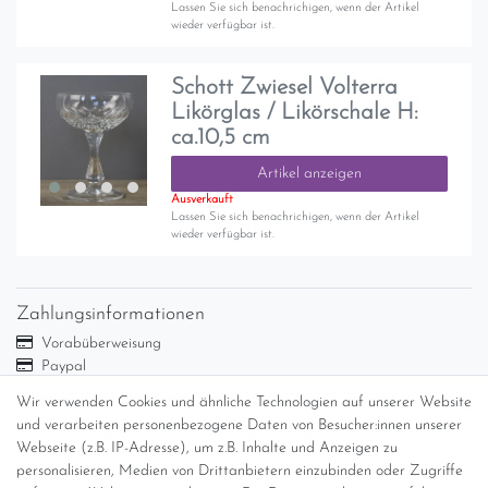
Lassen Sie sich benachrichigen, wenn der Artikel
wieder verfügbar ist.
Schott Zwiesel Volterra
Likörglas / Likörschale H:
ca.10,5 cm
Artikel anzeigen
Ausverkauft
Lassen Sie sich benachrichigen, wenn der Artikel
wieder verfügbar ist.
Zahlungsinformationen
Vorabüberweisung
Paypal
Abholung
Wir verwenden Cookies und ähnliche Technologien auf unserer Website
und verarbeiten personenbezogene Daten von Besucher:innen unserer
Versandinformationen
Webseite (z.B. IP-Adresse), um z.B. Inhalte und Anzeigen zu
personalisieren, Medien von Drittanbietern einzubinden oder Zugriffe
Versand per GLS (6,90 Euro) oder DHL (8,49 Euro ) inkl. MwSt.