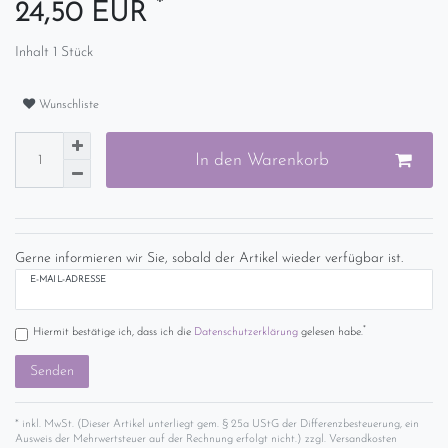
*
24,50 EUR
Inhalt
1
Stück
Wunschliste
In den Warenkorb
Gerne informieren wir Sie, sobald der Artikel wieder verfügbar ist.
E-MAIL-ADRESSE
*
Hiermit bestätige ich, dass ich die
Daten­schutz­erklärung
gelesen habe.
Senden
* inkl. MwSt. (Dieser Artikel unterliegt gem. § 25a UStG der Differenzbesteuerung, ein
Ausweis der Mehrwertsteuer auf der Rechnung erfolgt nicht.) zzgl.
Versandkosten