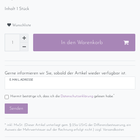
Inhalt
1
Stück
Wunschliste
In den Warenkorb
Gerne informieren wir Sie, sobald der Artikel wieder verfügbar ist.
E-MAIL-ADRESSE
*
Hiermit bestätige ich, dass ich die
Daten­schutz­erklärung
gelesen habe.
Senden
* inkl. MwSt. (Dieser Artikel unterliegt gem. § 25a UStG der Differenzbesteuerung, ein
Ausweis der Mehrwertsteuer auf der Rechnung erfolgt nicht.) zzgl.
Versandkosten