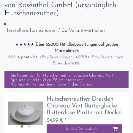
von
Rosenthal GmbH (ursprünglich
Hutschenreuther)
Herstellerinformationen / Eu-Verantwortlicher
★★★★★
Über 55.000 Händlerbewertungen auf großen
Marktplätzen
99,9 % positiv bei
eBay-Bewertungen
· 4,9/5 bei
Etsy-Bewertungen
·
Stand Juli 2026
Sie haben sich für
Hutschenreuther Dresden Chateau Vert
Speiseteller Teller Ø ca. 26 cm
interessiert.
Weitere Artikel aus dieser Serie finden Sie hier:
Hutschenreuther Dresden
Chateau Vert Butterglocke
Butterdose Platte mit Deckel
34,99 € *
In den Warenkorb