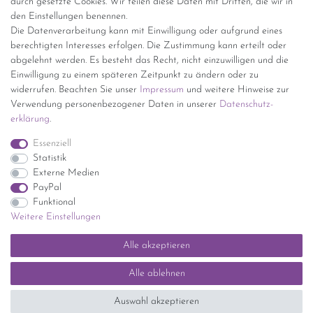
durch gesetzte Cookies. Wir teilen diese Daten mit Dritten, die wir in
den Einstellungen benennen.
kostenfreie Lieferung ab 150 Euro Warenwert (innerhalb
Die Datenverarbeitung kann mit Einwilligung oder aufgrund eines
Deutschlands)
berechtigten Interesses erfolgen. Die Zustimmung kann erteilt oder
Übersicht Internationale Versandkosten
abgelehnt werden. Es besteht das Recht, nicht einzuwilligen und die
Wir kaufen an
Einwilligung zu einem späteren Zeitpunkt zu ändern oder zu
widerrufen. Beachten Sie unser
Impressum
und weitere Hinweise zur
Sie haben zuviel Porzellan im Schrank? Gerne kaufen wir dieses an.
Verwendung personenbezogener Daten in unserer
Daten­schutz­
Einfach unverbindliches Angebot anfordern.
erklärung
.
*Endpreis inkl. MwSt. (Dieser Artikel unterliegt gem. § 25a
Essenziell
UStG der Differenzbesteuerung, ein Ausweis der
Statistik
Mehrwertsteuer auf der Rechnung erfolgt nicht.)
Externe Medien
PayPal
Funktional
Weitere Einstellungen
Impressum
Daten­schutz­erklärung
AGB
Widerrufs­recht
Alle akzeptieren
Kontakt
Vertrag widerrufen
Alle ablehnen
SEHR GUT
(5 / 5)
Auswahl akzeptieren
aus
1414
Bewertungen bei: ebay.de, shopvote.de ⓘ
Informationen zur Echtheit der Bewertungen