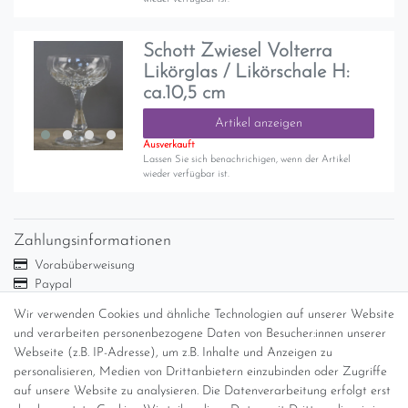
Schott Zwiesel Volterra
Likörglas / Likörschale H:
ca.10,5 cm
Artikel anzeigen
Ausverkauft
Lassen Sie sich benachrichigen, wenn der Artikel
wieder verfügbar ist.
Zahlungsinformationen
Vorabüberweisung
Paypal
Abholung
Wir verwenden Cookies und ähnliche Technologien auf unserer Website
und verarbeiten personenbezogene Daten von Besucher:innen unserer
Versandinformationen
Webseite (z.B. IP-Adresse), um z.B. Inhalte und Anzeigen zu
personalisieren, Medien von Drittanbietern einzubinden oder Zugriffe
Versand per GLS (6,90 Euro) oder DHL (8,49 Euro ) inkl. MwSt.
auf unsere Website zu analysieren. Die Datenverarbeitung erfolgt erst
(innerhalb Deutschlands)