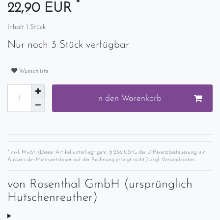
*
22,90 EUR
Inhalt
1
Stück
Nur noch 3 Stück verfügbar
Wunschliste
In den Warenkorb
* inkl. MwSt. (Dieser Artikel unterliegt gem. § 25a UStG der Differenzbesteuerung, ein
Ausweis der Mehrwertsteuer auf der Rechnung erfolgt nicht.) zzgl.
Versandkosten
von
Rosenthal GmbH (ursprünglich
Hutschenreuther)