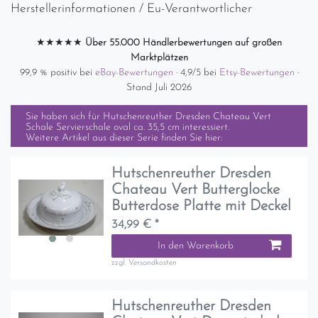
Herstellerinformationen / Eu-Verantwortlicher
★★★★★
Über 55.000 Händlerbewertungen auf großen
Marktplätzen
99,9 % positiv bei
eBay-Bewertungen
· 4,9/5 bei
Etsy-Bewertungen
·
Stand Juli 2026
Sie haben sich für
Hutschenreuther Dresden Chateau Vert
Schale Servierschale oval ca. 35,5 cm
interessiert.
Weitere Artikel aus dieser Serie finden Sie hier:
Hutschenreuther Dresden
Chateau Vert Butterglocke
Butterdose Platte mit Deckel
34,99 € *
In den Warenkorb
zzgl.
Versandkosten
Hutschenreuther Dresden