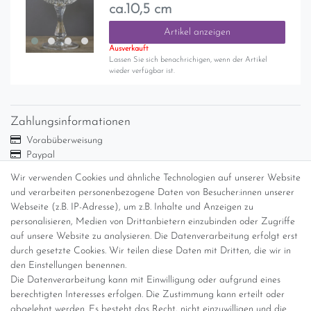
ca.10,5 cm
Artikel anzeigen
Ausverkauft
Lassen Sie sich benachrichigen, wenn der Artikel
wieder verfügbar ist.
Zahlungsinformationen
Vorabüberweisung
Paypal
Abholung
Wir verwenden Cookies und ähnliche Technologien auf unserer Website
und verarbeiten personenbezogene Daten von Besucher:innen unserer
Versandinformationen
Webseite (z.B. IP-Adresse), um z.B. Inhalte und Anzeigen zu
personalisieren, Medien von Drittanbietern einzubinden oder Zugriffe
Versand per GLS (6,90 Euro) oder DHL (8,49 Euro ) inkl. MwSt.
auf unsere Website zu analysieren. Die Datenverarbeitung erfolgt erst
(innerhalb Deutschlands)
durch gesetzte Cookies. Wir teilen diese Daten mit Dritten, die wir in
den Einstellungen benennen.
kostenfreie Lieferung ab 150 Euro Warenwert (innerhalb
Die Datenverarbeitung kann mit Einwilligung oder aufgrund eines
Deutschlands)
berechtigten Interesses erfolgen. Die Zustimmung kann erteilt oder
Übersicht Internationale Versandkosten
abgelehnt werden. Es besteht das Recht, nicht einzuwilligen und die