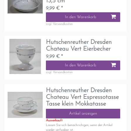
13,5 cm
9,99 € *
In den Warenkorb
zzgl.
Versandkosten
Hutschenreuther Dresden
Chateau Vert Eierbecher
9,99 € *
In den Warenkorb
zzgl.
Versandkosten
Hutschenreuther Dresden
Chateau Vert Espressotasse
Tasse klein Mokkatasse
Artikel anzeigen
Ausverkauft
Lassen Sie sich benachrichigen, wenn der Artikel
wieder verfügbar ist.