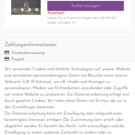
Artikel anzeigen
Ausverkauft
Lassen Sie sich benachrichigen, wenn der Artikel
wieder verfügbar ist.
Zahlungsinformationen
Vorabüberweisung
Paypal
Abholung
Wir verwenden Cookies und ähnliche Technologien auf unserer Website
und verarbeiten personenbezogene Daten von Besucher:innen unserer
Versandinformationen
Webseite (z.B. IP-Adresse), um z.B. Inhalte und Anzeigen zu
personalisieren, Medien von Drittanbietern einzubinden oder Zugriffe
Versand per GLS (6,90 Euro) oder DHL (8,49 Euro ) inkl. MwSt.
auf unsere Website zu analysieren. Die Datenverarbeitung erfolgt erst
(innerhalb Deutschlands)
durch gesetzte Cookies. Wir teilen diese Daten mit Dritten, die wir in
den Einstellungen benennen.
kostenfreie Lieferung ab 150 Euro Warenwert (innerhalb
Die Datenverarbeitung kann mit Einwilligung oder aufgrund eines
Deutschlands)
berechtigten Interesses erfolgen. Die Zustimmung kann erteilt oder
Übersicht Internationale Versandkosten
abgelehnt werden. Es besteht das Recht, nicht einzuwilligen und die
Wir kaufen an
Einwilligung zu einem späteren Zeitpunkt zu ändern oder zu