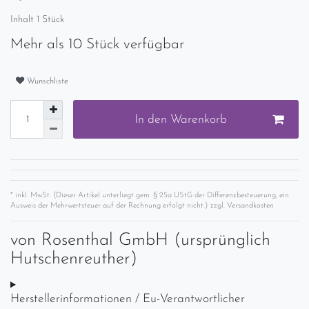
Inhalt
1
Stück
Mehr als 10 Stück verfügbar
Wunschliste
In den Warenkorb
* inkl. MwSt. (Dieser Artikel unterliegt gem. § 25a UStG der Differenzbesteuerung, ein
Ausweis der Mehrwertsteuer auf der Rechnung erfolgt nicht.) zzgl.
Versandkosten
von
Rosenthal GmbH (ursprünglich
Hutschenreuther)
Herstellerinformationen / Eu-Verantwortlicher