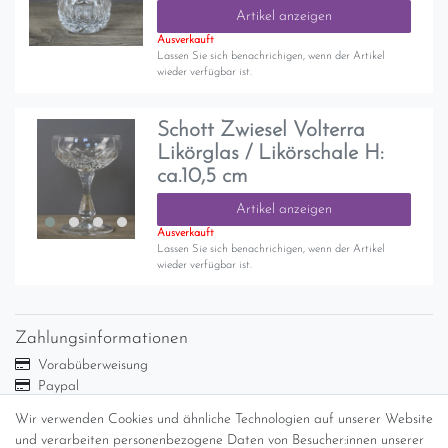
Artikel anzeigen
Ausverkauft
Lassen Sie sich benachrichigen, wenn der Artikel
wieder verfügbar ist.
Schott Zwiesel Volterra
Likörglas / Likörschale H:
ca.10,5 cm
Artikel anzeigen
Ausverkauft
Lassen Sie sich benachrichigen, wenn der Artikel
wieder verfügbar ist.
Zahlungsinformationen
Vorabüberweisung
Paypal
Abholung
Wir verwenden Cookies und ähnliche Technologien auf unserer Website
Versandinformationen
und verarbeiten personenbezogene Daten von Besucher:innen unserer