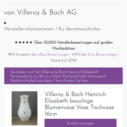
von
Villeroy & Boch AG
Herstellerinformationen / Eu-Verantwortlicher
★★★★★
Über 55.000 Händlerbewertungen auf großen
Marktplätzen
99,9 % positiv bei
eBay-Bewertungen
· 4,9/5 bei
Etsy-Bewertungen
·
Stand Juli 2026
Sie haben sich für
Villeroy & Boch Heinrich Elisabeth
Servierplatte ca. 32 cm x 24cm Perlrand Gold
interessiert.
Weitere Artikel aus dieser Serie finden Sie hier:
Villeroy & Boch Heinrich
Elisabeth bauchige
Blumenvase Vase Tischvase
16cm
Artikel anzeigen