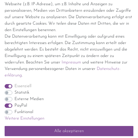
Webseite (z.B. IP-Adresse), um z.B. Inhalte und Anzeigen zu
personalisieren, Medien von Drittanbietern einzubinden oder Zugriffe
Versand per GLS (6,90 Euro) oder DHL (8,49 Euro ) inkl. MwSt.
auf unsere Website zu analysieren. Die Datenverarbeitung erfolgt erst
(innerhalb Deutschlands)
durch gesetzte Cookies. Wir teilen diese Daten mit Dritten, die wir in
den Einstellungen benennen.
kostenfreie Lieferung ab 150 Euro Warenwert (innerhalb
Die Datenverarbeitung kann mit Einwilligung oder aufgrund eines
Deutschlands)
berechtigten Interesses erfolgen. Die Zustimmung kann erteilt oder
Übersicht Internationale Versandkosten
abgelehnt werden. Es besteht das Recht, nicht einzuwilligen und die
Wir kaufen an
Einwilligung zu einem späteren Zeitpunkt zu ändern oder zu
widerrufen. Beachten Sie unser
Impressum
und weitere Hinweise zur
Sie haben zuviel Porzellan im Schrank? Gerne kaufen wir dieses an.
Verwendung personenbezogener Daten in unserer
Daten­schutz­
Einfach unverbindliches Angebot anfordern.
erklärung
.
*Endpreis inkl. MwSt. (Dieser Artikel unterliegt gem. § 25a
Essenziell
UStG der Differenzbesteuerung, ein Ausweis der
Statistik
Mehrwertsteuer auf der Rechnung erfolgt nicht.)
Externe Medien
PayPal
Funktional
Weitere Einstellungen
Impressum
Daten­schutz­erklärung
AGB
Widerrufs­recht
Alle akzeptieren