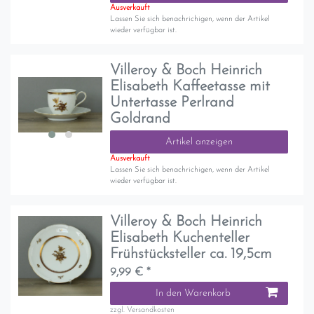
Ausverkauft
Lassen Sie sich benachrichigen, wenn der Artikel
wieder verfügbar ist.
Villeroy & Boch Heinrich
Elisabeth Kaffeetasse mit
Untertasse Perlrand
Goldrand
Artikel anzeigen
Ausverkauft
Lassen Sie sich benachrichigen, wenn der Artikel
wieder verfügbar ist.
Villeroy & Boch Heinrich
Elisabeth Kuchenteller
Frühstücksteller ca. 19,5cm
9,99 € *
In den Warenkorb
zzgl.
Versandkosten