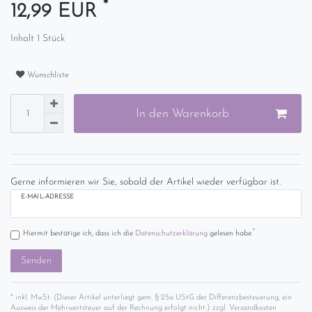
*
12,99 EUR
Inhalt
1
Stück
Wunschliste
In den Warenkorb
Gerne informieren wir Sie, sobald der Artikel wieder verfügbar ist.
E-MAIL-ADRESSE
*
Hiermit bestätige ich, dass ich die
Daten­schutz­erklärung
gelesen habe.
Senden
* inkl. MwSt. (Dieser Artikel unterliegt gem. § 25a UStG der Differenzbesteuerung, ein
Ausweis der Mehrwertsteuer auf der Rechnung erfolgt nicht.) zzgl.
Versandkosten