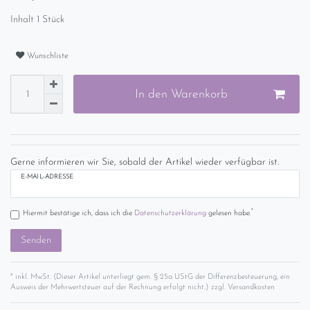
Inhalt
1
Stück
Wunschliste
In den Warenkorb
Gerne informieren wir Sie, sobald der Artikel wieder verfügbar ist.
E-MAIL-ADRESSE
*
Hiermit bestätige ich, dass ich die
Daten­schutz­erklärung
gelesen habe.
Senden
* inkl. MwSt. (Dieser Artikel unterliegt gem. § 25a UStG der Differenzbesteuerung, ein
Ausweis der Mehrwertsteuer auf der Rechnung erfolgt nicht.) zzgl.
Versandkosten