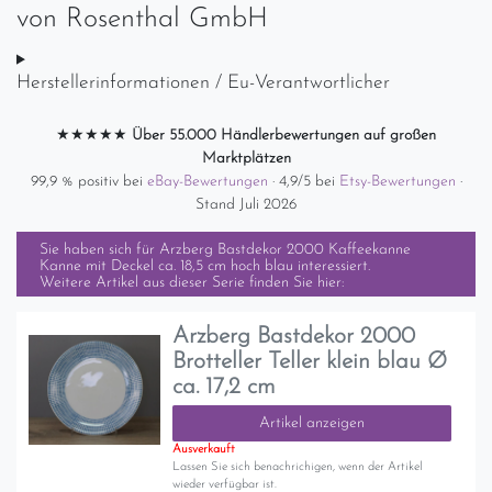
von
Rosenthal GmbH
Herstellerinformationen / Eu-Verantwortlicher
★★★★★
Über 55.000 Händlerbewertungen auf großen
Marktplätzen
99,9 % positiv bei
eBay-Bewertungen
· 4,9/5 bei
Etsy-Bewertungen
·
Stand Juli 2026
Sie haben sich für
Arzberg Bastdekor 2000 Kaffeekanne
Kanne mit Deckel ca. 18,5 cm hoch blau
interessiert.
Weitere Artikel aus dieser Serie finden Sie hier:
Arzberg Bastdekor 2000
Brotteller Teller klein blau Ø
ca. 17,2 cm
Artikel anzeigen
Ausverkauft
Lassen Sie sich benachrichigen, wenn der Artikel
wieder verfügbar ist.