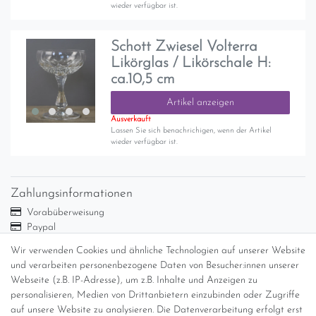
wieder verfügbar ist.
Schott Zwiesel Volterra
Likörglas / Likörschale H:
ca.10,5 cm
Artikel anzeigen
Ausverkauft
Lassen Sie sich benachrichigen, wenn der Artikel
wieder verfügbar ist.
Zahlungsinformationen
Vorabüberweisung
Paypal
Abholung
Wir verwenden Cookies und ähnliche Technologien auf unserer Website
Versandinformationen
und verarbeiten personenbezogene Daten von Besucher:innen unserer
Webseite (z.B. IP-Adresse), um z.B. Inhalte und Anzeigen zu
personalisieren, Medien von Drittanbietern einzubinden oder Zugriffe
Versand per GLS (6,90 Euro) oder DHL (8,49 Euro ) inkl. MwSt.
auf unsere Website zu analysieren. Die Datenverarbeitung erfolgt erst
(innerhalb Deutschlands)