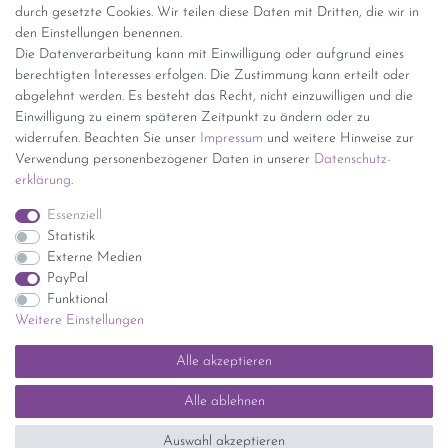
durch gesetzte Cookies. Wir teilen diese Daten mit Dritten, die wir in
den Einstellungen benennen.
kostenfreie Lieferung ab 150 Euro Warenwert (innerhalb
Die Datenverarbeitung kann mit Einwilligung oder aufgrund eines
Deutschlands)
berechtigten Interesses erfolgen. Die Zustimmung kann erteilt oder
Übersicht Internationale Versandkosten
abgelehnt werden. Es besteht das Recht, nicht einzuwilligen und die
Wir kaufen an
Einwilligung zu einem späteren Zeitpunkt zu ändern oder zu
widerrufen. Beachten Sie unser
Impressum
und weitere Hinweise zur
Sie haben zuviel Porzellan im Schrank? Gerne kaufen wir dieses an.
Verwendung personenbezogener Daten in unserer
Daten­schutz­
Einfach unverbindliches Angebot anfordern.
erklärung
.
*Endpreis inkl. MwSt. (Dieser Artikel unterliegt gem. § 25a
Essenziell
UStG der Differenzbesteuerung, ein Ausweis der
Statistik
Mehrwertsteuer auf der Rechnung erfolgt nicht.)
Externe Medien
PayPal
Funktional
Weitere Einstellungen
Impressum
Daten­schutz­erklärung
AGB
Widerrufs­recht
Alle akzeptieren
Kontakt
Vertrag widerrufen
Alle ablehnen
SEHR GUT
(5 / 5)
Auswahl akzeptieren
aus
1414
Bewertungen bei: ebay.de, shopvote.de ⓘ