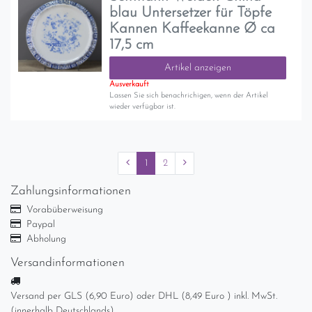
blau Untersetzer für Töpfe
Kannen Kaffeekanne Ø ca
17,5 cm
Artikel anzeigen
Ausverkauft
Lassen Sie sich benachrichigen, wenn der Artikel
wieder verfügbar ist.
1
2
Zahlungsinformationen
Vorabüberweisung
Paypal
Abholung
Versandinformationen
Versand per GLS (6,90 Euro) oder DHL (8,49 Euro ) inkl. MwSt.
(innerhalb Deutschlands)