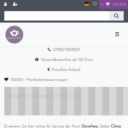
0
0,00 EUR
☰
07822/7809027
Versandkostenfrei ab 150 Euro
Porzellan-Ankauf
50000+ Marktplatzbewertungen
Seltmann Weiden: China blau
Erweitern Sie hier online Ihr Service der Form
Dorothea
, Dekor
China