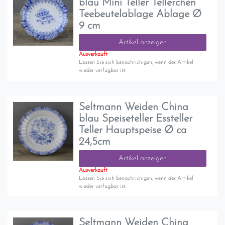
blau Mini Teller Tellerchen
Teebeutelablage Ablage Ø
9 cm
Artikel anzeigen
Ausverkauft
Lassen Sie sich benachrichigen, wenn der Artikel
wieder verfügbar ist.
Seltmann Weiden China
blau Speiseteller Essteller
Teller Hauptspeise Ø ca
24,5cm
Artikel anzeigen
Ausverkauft
Lassen Sie sich benachrichigen, wenn der Artikel
wieder verfügbar ist.
Seltmann Weiden China