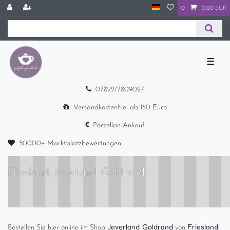
0
0,00 EUR
☰
07822/7809027
Versandkostenfrei ab 150 Euro
Porzellan-Ankauf
50000+ Marktplatzbewertungen
Friesland: Jeverland Goldrand
Jeverland Goldrand
Friesland
Bestellen Sie hier online im Shop
von
.