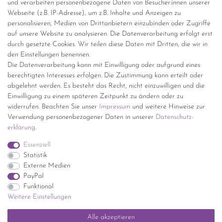
Versandinformationen
und verarbeiten personenbezogene Daten von Besucher:innen unserer
Webseite (z.B. IP-Adresse), um z.B. Inhalte und Anzeigen zu
personalisieren, Medien von Drittanbietern einzubinden oder Zugriffe
Versand per GLS (6,90 Euro) oder DHL (8,49 Euro ) inkl. MwSt.
auf unsere Website zu analysieren. Die Datenverarbeitung erfolgt erst
(innerhalb Deutschlands)
durch gesetzte Cookies. Wir teilen diese Daten mit Dritten, die wir in
den Einstellungen benennen.
kostenfreie Lieferung ab 150 Euro Warenwert (innerhalb
Die Datenverarbeitung kann mit Einwilligung oder aufgrund eines
Deutschlands)
berechtigten Interesses erfolgen. Die Zustimmung kann erteilt oder
Übersicht Internationale Versandkosten
abgelehnt werden. Es besteht das Recht, nicht einzuwilligen und die
Wir kaufen an
Einwilligung zu einem späteren Zeitpunkt zu ändern oder zu
widerrufen. Beachten Sie unser
Impressum
und weitere Hinweise zur
Sie haben zuviel Porzellan im Schrank? Gerne kaufen wir dieses an.
Verwendung personenbezogener Daten in unserer
Daten­schutz­
Einfach unverbindliches Angebot anfordern.
erklärung
.
*Endpreis inkl. MwSt. (Dieser Artikel unterliegt gem. § 25a
Essenziell
UStG der Differenzbesteuerung, ein Ausweis der
Statistik
Mehrwertsteuer auf der Rechnung erfolgt nicht.)
Externe Medien
PayPal
Funktional
Weitere Einstellungen
Impressum
Daten­schutz­erklärung
AGB
Widerrufs­recht
Alle akzeptieren