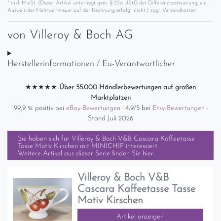
* inkl. MwSt. (Dieser Artikel unterliegt gem. § 25a UStG der Differenzbesteuerung, ein
Ausweis der Mehrwertsteuer auf der Rechnung erfolgt nicht.) zzgl.
Versandkosten
von
Villeroy & Boch AG
Herstellerinformationen / Eu-Verantwortlicher
★★★★★
Über 55.000 Händlerbewertungen auf großen
Marktplätzen
99,9 % positiv bei
eBay-Bewertungen
· 4,9/5 bei
Etsy-Bewertungen
·
Stand Juli 2026
Sie haben sich für
Villeroy & Boch V&B Cascara Kaffeetasse
Tasse Motiv Kirschen mit MINICHIP
interessiert.
Weitere Artikel aus dieser Serie finden Sie hier:
Villeroy & Boch V&B
Cascara Kaffeetasse Tasse
Motiv Kirschen
Artikel anzeigen