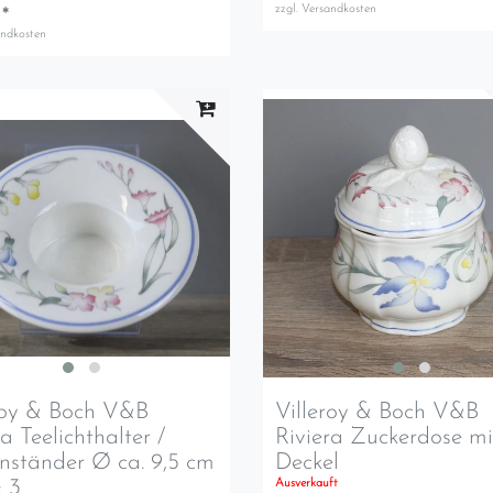
zzgl.
Versandkosten
 *
andkosten
roy & Boch V&B
Villeroy & Boch V&B
ra Teelichthalter /
Riviera Zuckerdose mi
nständer Ø ca. 9,5 cm
Deckel
 3
Ausverkauft