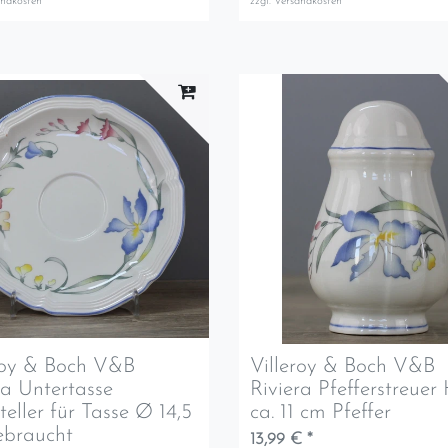
andkosten
zzgl.
Versandkosten
roy & Boch V&B
Villeroy & Boch V&B
ra Untertasse
Riviera Pfefferstreuer
teller für Tasse Ø 14,5
ca. 11 cm Pfeffer
ebraucht
13,99 € *