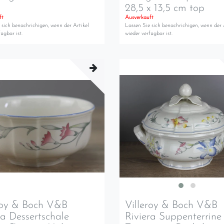
28,5 x 13,5 cm top
ft
Ausverkauft
 sich benachrichigen, wenn der Artikel
Lassen Sie sich benachrichigen, wenn der 
ügbar ist.
wieder verfügbar ist.
roy & Boch V&B
Villeroy & Boch V&B
ra Dessertschale
Riviera Suppenterrine