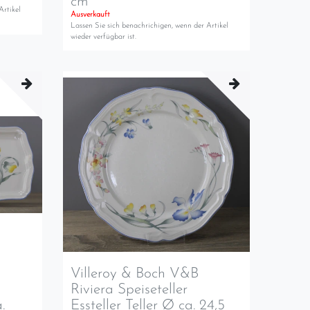
cm
Artikel
Ausverkauft
Lassen Sie sich benachrichigen, wenn der Artikel
wieder verfügbar ist.
Villeroy & Boch V&B
Riviera Speiseteller
.
Essteller Teller Ø ca. 24,5