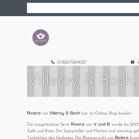
07822/7809027
V
Villeroy & Boch:
Riviera
Villeroy & Boch
von
hier im Online-Shop kaufen.
Riviera
V und B
Die ausgelaufene Serie
von
wurde bis 2005 
Gelb und Rosa. Die Speiseteller und Platten sind anmutig ge
Riviera
Tüpfelchen des Gedeckes. Die Blütenpracht von
brin