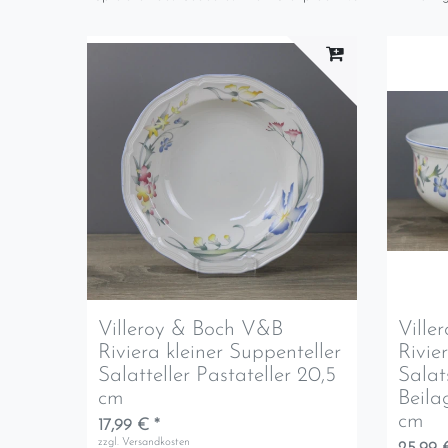
Villeroy & Boch V&B
Ville
Riviera kleiner Suppenteller
Rivie
Salatteller Pastateller 20,5
Salat
cm
Beila
cm
17,99 € *
zzgl.
Versandkosten