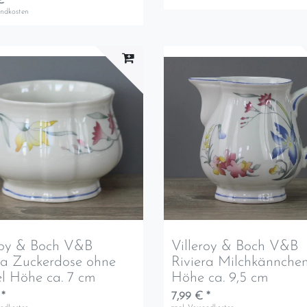
€ *
andkosten
roy & Boch V&B
Villeroy & Boch V&B
ra Zuckerdose ohne
Riviera Milchkännche
l Höhe ca. 7 cm
Höhe ca. 9,5 cm
 *
7,99 € *