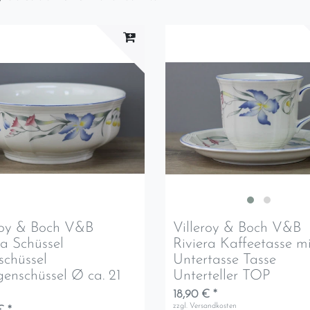
roy & Boch V&B
Villeroy & Boch V&B
ra Schüssel
Riviera Kaffeetasse m
schüssel
Untertasse Tasse
genschüssel Ø ca. 21
Unterteller TOP
18,90 € *
zzgl.
Versandkosten