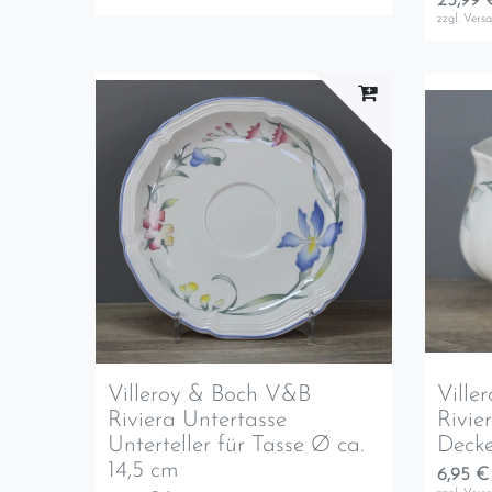
25,99 
zzgl.
Vers
Villeroy & Boch V&B
Ville
Riviera Untertasse
Rivie
Unterteller für Tasse Ø ca.
Decke
14,5 cm
6,95 €