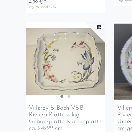
zzgl.
Vers
4,99 € *
zzgl.
Versandkosten
Villeroy & Boch V&B
Ville
Riviera Platte eckig
Rivie
Gebäckplatte Kuchenplatte
Unter
ca. 24x22 cm
cm g