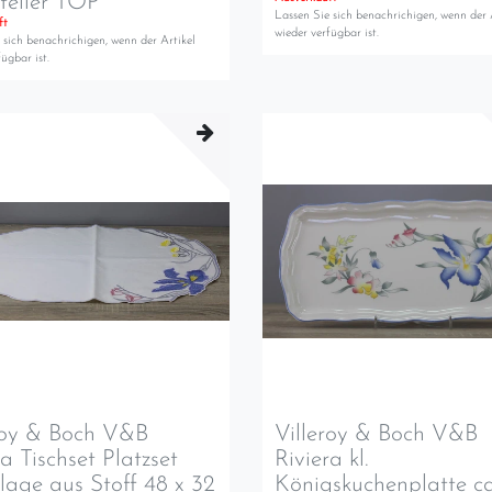
teller TOP
Lassen Sie sich benachrichigen, wenn der 
ft
wieder verfügbar ist.
 sich benachrichigen, wenn der Artikel
ügbar ist.
roy & Boch V&B
Villeroy & Boch V&B
ra Tischset Platzset
Riviera kl.
lage aus Stoff 48 x 32
Königskuchenplatte ca