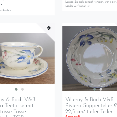
Lassen Sie sich benachrichigen, wenn der 
 *
wieder verfügbar ist.
andkosten
roy & Boch V&B
Villeroy & Boch V&B
ra Teetasse mit
Riviera Suppenteller 
tasse Tasse
22,5 cm/ tiefer Teller
Ausverkauft