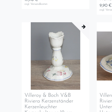
zzgl.
Versandkosten
9,90 €
zzgl.
Vers
Villeroy & Boch V&B
Ville
Riviera Kerzenständer
Rivie
Kerzenleuchter
Unter