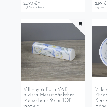
22,90 € *
2,99 €
zzgl.
Versandkosten
zzgl.
Vers
Villeroy & Boch V&B
Ville
Riviera Messerbänkchen
Rivie
Messerbank 9 cm TOP
Kerze
Höhe:
19,90 € *