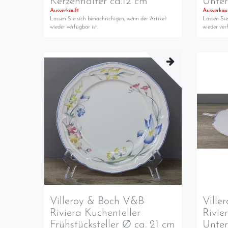
Kerzenhalter ca.12 cm
Unter
Ausverkauft
Ausverkau
Lassen Sie sich benachrichigen, wenn der Artikel
Lassen Sie
wieder verfügbar ist.
wieder verf
Villeroy & Boch V&B
Ville
Riviera Kuchenteller
Rivie
Frühstücksteller Ø ca. 21 cm
Unter