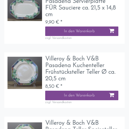
Pasadena Servierplatte
FÜR Sauciere ca. 21,5 x 14,8
cm
9,90 € *
In den Warenkorb
zzgl.
Versandkosten
Villeroy & Boch V&B
Pasadena Kuchenteller
Frühstücksteller Teller Ø ca.
20,5 cm
8,50 € *
In den Warenkorb
zzgl.
Versandkosten
Villeroy & Boch V&B