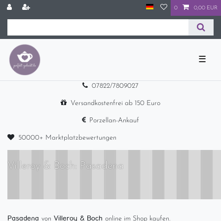
0
0,00 EUR
☰
07822/7809027
Versandkostenfrei ab 150 Euro
Porzellan-Ankauf
50000+ Marktplatzbewertungen
Villeroy & Boch: Pasadena
Pasadena
Villeroy & Boch
von
online im Shop kaufen.