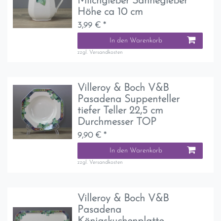
Milchgießer Sahnegießer
Höhe ca 10 cm
3,99 € *
In den Warenkorb
zzgl.
Versandkosten
Villeroy & Boch V&B
Pasadena Suppenteller
tiefer Teller 22,5 cm
Durchmesser TOP
9,90 € *
In den Warenkorb
zzgl.
Versandkosten
Villeroy & Boch V&B
Pasadena