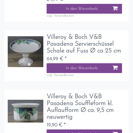
In den Warenkorb
zzgl.
Versandkosten
Villeroy & Boch V&B
Pasadena Servierschüssel
Schale auf Fuss Ø ca 25 cm
64,99 € *
In den Warenkorb
zzgl.
Versandkosten
Villeroy & Boch V&B
Pasadena Souffleform kl.
Auflaufform Ø ca. 9,5 cm
neuwertig
19,90 € *