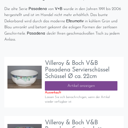
Pasadena
V+B
Die alte Serie
von
wurde in den Jahren 1991 bis 2006
hergestellt und ist im Handel nicht mehr erhältlich. Das bunte
Efeumotiv
Dekorband wird durch das moderne
in kühlem Grün und
Blau umrankt und betont gekonnt die eckigen Formen der zeitlosen
Pasadena
Geschirrteile.
deckt Ihren geschmackvollen Tisch zu jedem
Anlass.
Villeroy & Boch V&B
Pasadena Servierschüssel
Schüssel Ø ca. 22cm
Artikel anzeigen
Ausverkauft
Lassen Sie sich benachrichigen, wenn der Artikel
wieder verfügbar ist.
Villeroy & Boch V&B