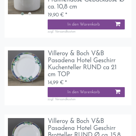
ca. 10,8 cm
19,90 € *
In den Warenkorb
zzgl.
Versandkosten
Villeroy & Boch V&B
Pasadena Hotel Geschirr
Kuchenteller RUND ca 21
cm TOP
14,99 € *
In den Warenkorb
zzgl.
Versandkosten
Villeroy & Boch V&B
Pasadena Hotel Geschirr
Brotteller RUND Ø ca. 15,8