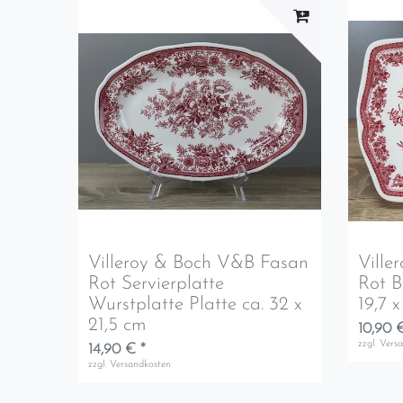
Villeroy & Boch V&B Fasan
Ville
Rot Servierplatte
Rot B
Wurstplatte Platte ca. 32 x
19,7 
21,5 cm
10,90 
zzgl.
Vers
14,90 € *
zzgl.
Versandkosten