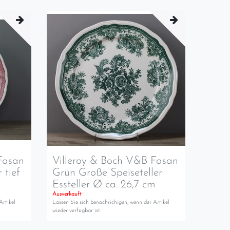
Fasan
Villeroy & Boch V&B Fasan
 tief
Grün Große Speiseteller
Essteller Ø ca. 26,7 cm
Ausverkauft
Artikel
Lassen Sie sich benachrichigen, wenn der Artikel
wieder verfügbar ist.