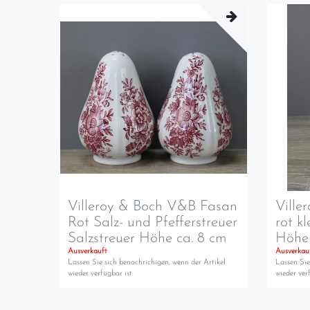
Villeroy & Boch V&B Fasan
Ville
Rot Salz- und Pfefferstreuer
rot k
Salzstreuer Höhe ca. 8 cm
Höhe 
Ausverkauft
Ausverkau
Lassen Sie sich benachrichigen, wenn der Artikel
Lassen Sie
wieder verfügbar ist.
wieder verf