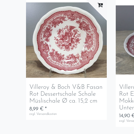
Villeroy & Boch V&B Fasan
Ville
Rot Dessertschale Schale
Rot E
Müslischale Ø ca. 15,2 cm
Mokka
Unter
8,99 € *
zzgl.
Versandkosten
14,90 €
zzgl.
Vers