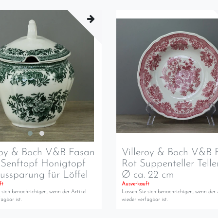
roy & Boch V&B Fasan
Villeroy & Boch V&B 
Senftopf Honigtopf
Rot Suppenteller Teller
ussparung für Löffel
Ø ca. 22 cm
ft
Ausverkauft
 sich benachrichigen, wenn der Artikel
Lassen Sie sich benachrichigen, wenn der 
ügbar ist.
wieder verfügbar ist.