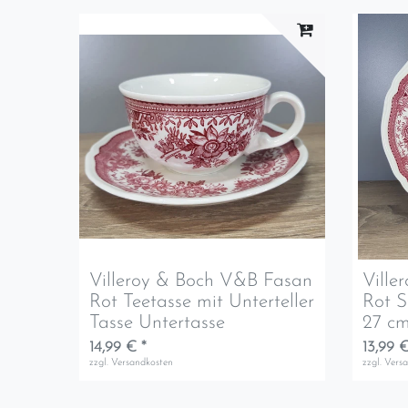
Villeroy & Boch V&B Fasan
Ville
Rot Teetasse mit Unterteller
Rot S
Tasse Untertasse
27 c
14,99 € *
13,99 €
zzgl.
Versandkosten
zzgl.
Vers