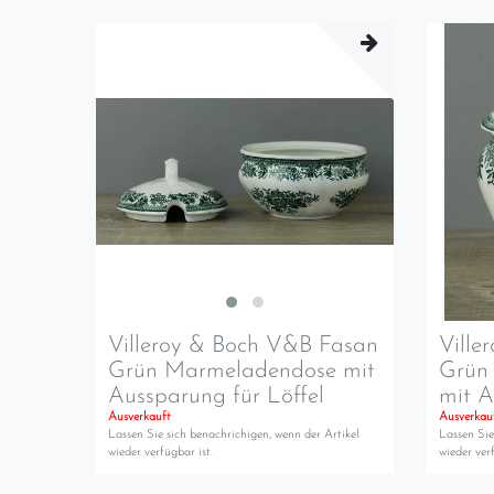
Villeroy & Boch V&B Fasan
Ville
Grün Marmeladendose mit
Grün 
Aussparung für Löffel
mit A
Ausverkauft
Ausverkau
Lassen Sie sich benachrichigen, wenn der Artikel
Lassen Sie
wieder verfügbar ist.
wieder verf