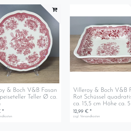
roy & Boch V&B Fasan
Villeroy & Boch V&B 
peiseteller Teller Ø ca.
Rot Schüssel quadrati
m
ca. 15,5 cm Höhe ca. 
 *
12,99 € *
andkosten
zzgl.
Versandkosten