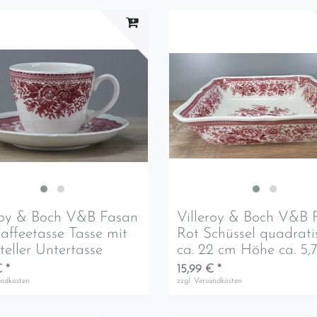
roy & Boch V&B Fasan
Villeroy & Boch V&B 
affeetasse Tasse mit
Rot Schüssel quadrati
teller Untertasse
ca. 22 cm Höhe ca. 5,
 *
15,99 € *
andkosten
zzgl.
Versandkosten