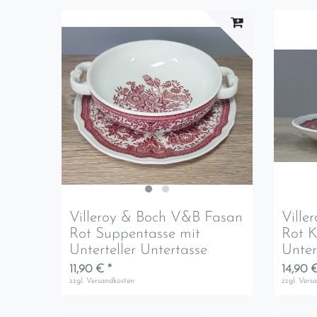
Villeroy & Boch V&B Fasan
Ville
Rot Suppentasse mit
Rot K
Unterteller Untertasse
Unter
11,90 € *
14,90 €
zzgl.
Versandkosten
zzgl.
Vers