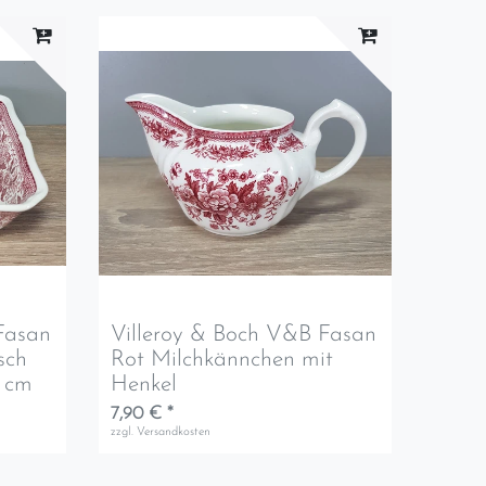
Fasan
Villeroy & Boch V&B Fasan
sch
Rot Milchkännchen mit
5 cm
Henkel
7,90 € *
zzgl.
Versandkosten