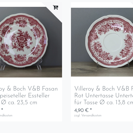
roy & Boch V&B Fasan
Villeroy & Boch V&B 
peiseteller Essteller
Rot Untertasse Unterte
r Ø ca. 23,5 cm
für Tasse Ø ca. 13,8 c
 *
4,90 € *
andkosten
zzgl.
Versandkosten