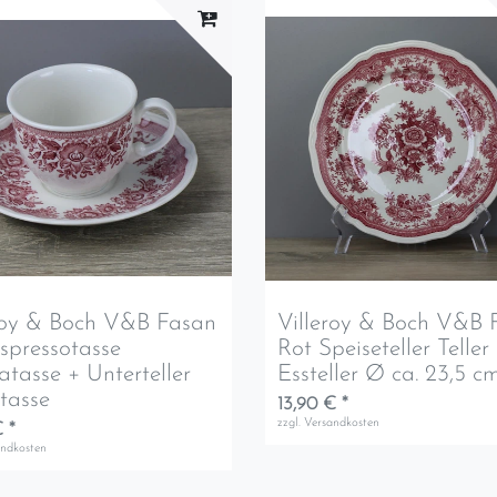
roy & Boch V&B Fasan
Villeroy & Boch V&B 
spressotasse
Rot Speiseteller Teller
tasse + Unterteller
Essteller Ø ca. 23,5 c
tasse
13,90 € *
zzgl.
Versandkosten
 *
andkosten