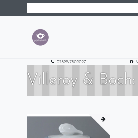
07822/7809027
V
Villeroy & Boch: