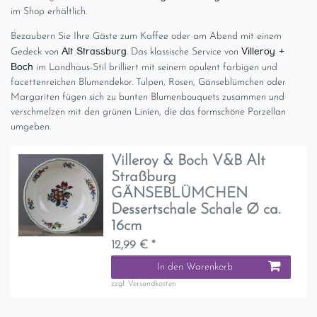
im Shop erhältlich.
Bezaubern Sie Ihre Gäste zum Kaffee oder am Abend mit einem
Alt Strassburg
Villeroy +
Gedeck von
. Das klassische Service von
Boch
im Landhaus-Stil brilliert mit seinem opulent farbigen und
facettenreichen Blumendekor. Tulpen, Rosen, Gänseblümchen oder
Margariten fügen sich zu bunten Blumenbouquets zusammen und
verschmelzen mit den grünen Linien, die das formschöne Porzellan
umgeben.
Villeroy & Boch V&B Alt
Straßburg
GÄNSEBLÜMCHEN
Dessertschale Schale Ø ca.
16cm
12,99 € *
In den Warenkorb
zzgl.
Versandkosten