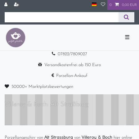
0
0,00 EUR
☰
07822/7809027
Versandkostenfrei ab 150 Euro
Porzellan-Ankauf
50000+ Marktplatzbewertungen
Villeroy & Boch: Alt Straßburg
Alt Strassburg
Villeroy & Boch
Porzellangeschirr von
von
hier online