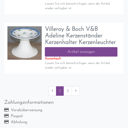
Lassen Sie sich benachrichigen, wenn der Artikel
wieder verfügbar ist.
Villeroy & Boch V&B
Adeline Kerzenständer
Kerzenhalter Kerzenleuchter
Artikel anzeigen
Ausverkauft
Lassen Sie sich benachrichigen, wenn der Artikel
wieder verfügbar ist.
1
2
Zahlungsinformationen
Vorabüberweisung
Paypal
Abholung