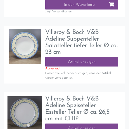
In den Warenkorb
zzgl.
Versandkosten
Villeroy & Boch V&B
Adeline Suppenteller
Salatteller tiefer Teller Ø ca.
23 cm
Artikel anzeigen
Ausverkauft
Lassen Sie sich benachrichigen, wenn der Artikel
wieder verfügbar ist.
Villeroy & Boch V&B
Adeline Speiseteller
Essteller Teller Ø ca. 26,5
cm mit CHIP
Artikel anzeigen