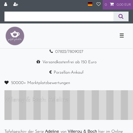
0
0,00 EUR
☰
07822/7809027
Versandkostenfrei ab 150 Euro
Porzellan-Ankauf
50000+ Marktplatzbewertungen
Villeroy & Boch: Adeline
Adeline
Villeroy & Boch
Tafelgeschirr der Serie
von
hier im Online