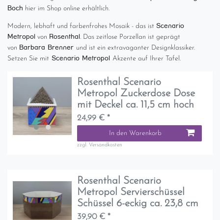
Boch
hier im Shop online erhältlich.
Scenario
Modern, lebhaft und farbenfrohes Mosaik - das ist
Metropol
Rosenthal
von
. Das zeitlose Porzellan ist geprägt
Barbara Brenner
von
und ist ein extravaganter Designklassiker.
Scenario Metropol
Setzen Sie mit
Akzente auf Ihrer Tafel.
Rosenthal Scenario
Metropol Zuckerdose Dose
mit Deckel ca. 11,5 cm hoch
24,99 € *
In den Warenkorb
zzgl.
Versandkosten
Rosenthal Scenario
Metropol Servierschüssel
Schüssel 6-eckig ca. 23,8 cm
39,90 € *