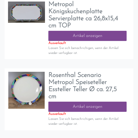
Metropol
Königskuchenplatte
Servierplatte ca 26,8x15,4
cm TOP
Artikel anzeigen
Ausverkauft
Lassen Sie sich benachrichigen, wenn der Artikel
wieder verfügbar ist.
Rosenthal Scenario
Metropol Speiseteller
Essteller Teller Ø ca. 27,5
cm
Artikel anzeigen
Ausverkauft
Lassen Sie sich benachrichigen, wenn der Artikel
wieder verfügbar ist.