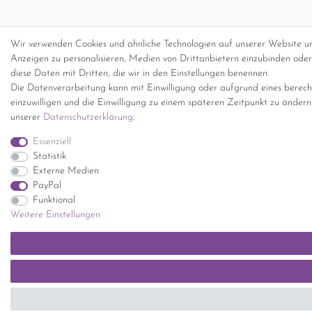
Wir verwenden Cookies und ähnliche Technologien auf unserer Website un
Anzeigen zu personalisieren, Medien von Drittanbietern einzubinden oder 
diese Daten mit Dritten, die wir in den Einstellungen benennen.
Die Datenverarbeitung kann mit Einwilligung oder aufgrund eines berecht
einzuwilligen und die Einwilligung zu einem späteren Zeitpunkt zu änder
unserer
Daten­schutz­erklärung
.
Essenziell
Statistik
Externe Medien
PayPal
Funktional
Weitere Einstellungen
SEHR GUT
(5 / 5)
aus
1414
Bewertungen bei: ebay.de, shopvote.de ⓘ
Informationen zur Echtheit der Bewertungen