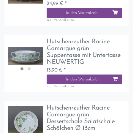
24,99 € *
In den Warenkorb
zzgl.
Versandkosten
Hutschenreuther Racine
Camargue grün
Suppentasse mit Untertasse
NEUWERTIG
13,90 € *
In den Warenkorb
zzgl.
Versandkosten
Hutschenreuther Racine
Camargue grün
Dessertschale Salatschale
Schälchen Ø 13cm