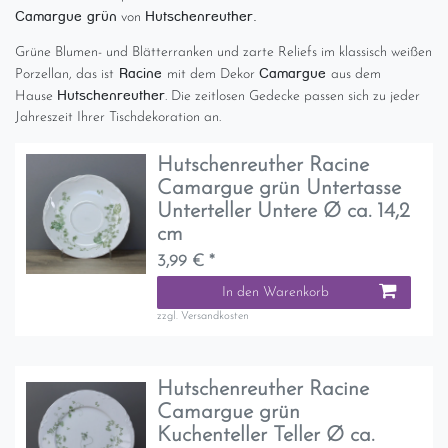
Camargue grün
Hutschenreuther.
von
Grüne Blumen- und Blätterranken und zarte Reliefs im klassisch weißen
Racine
Camargue
Porzellan, das ist
mit dem Dekor
aus dem
Hutschenreuther
Hause
. Die zeitlosen Gedecke passen sich zu jeder
Jahreszeit Ihrer Tischdekoration an.
Hutschenreuther Racine
Camargue grün Untertasse
Unterteller Untere Ø ca. 14,2
cm
3,99 € *
In den Warenkorb
zzgl.
Versandkosten
Hutschenreuther Racine
Camargue grün
Kuchenteller Teller Ø ca.