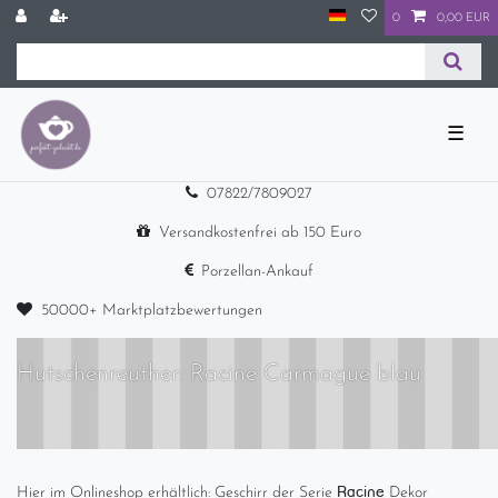
0
0,00 EUR
☰
07822/7809027
Versandkostenfrei ab 150 Euro
Porzellan-Ankauf
50000+ Marktplatzbewertungen
Hutschenreuther: Racine Carmague blau
Racine
Hier im Onlineshop erhältlich: Geschirr der Serie
Dekor