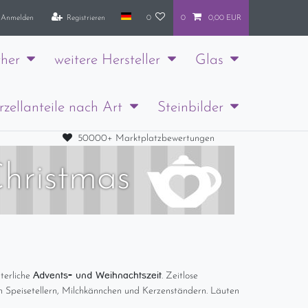
Anmelden
Registrieren
0
0
0,00 EUR
her
weitere Hersteller
Glas
rzellanteile nach Art
Steinbilder
50000+ Marktplatzbewertungen
hristmas
Advents- und Weihnachtszeit
nterliche
. Zeitlose
n Speisetellern, Milchkännchen und Kerzenständern. Läuten