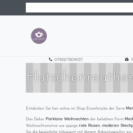
07822/7809027
V
Hutschenreuther
Med
Entdecken Sie hier online im Shop Einzelstücke der Serie
Parklane Weihnachten
Med
Das Dekor
der beliebten Form
rote Rosen
moderen Stechp
Weihnachtsmotive wie üppige
,
Sie die besinnliche Jahreszeit mit diesem Adventsgeschirr ein.