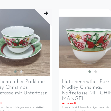
henreuther Parklane
Hutschenreuther Park
ey Christmas
Medley Christmas
etasse mit Untertasse
Kaffeetasse MIT CHIP!
MANGEL
ft
Ausverkauft
 sich benachrichigen, wenn der Artikel
Lassen Sie sich benachrichigen, wenn der 