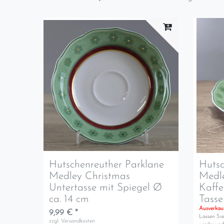
Hutschenreuther Parklane
Hutsc
Medley Christmas
Medl
Untertasse mit Spiegel Ø
Kaffe
ca. 14 cm
Tasse
Ausverkau
9,99 € *
Lassen Sie
zzgl.
Versandkosten