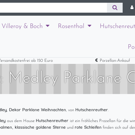
Villeroy & Boch
Rosenthal
Hutschenreut
Po
ersandkostenfrei ab 150 Euro
Porzellan-Ankauf
: Medley Parklane C
ley, Dekor Parklane Weihnachten
Hutschenreuther
, von
.
ley
Hutschenreuther
aus dem Hause
ist ein fröhliches Prozellan für die wi
almen, klassische goldene Sterne
rote Schleifen
und
finden sich auf de