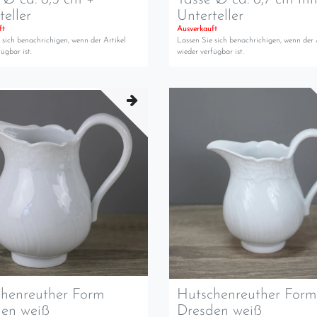
teller
Unterteller
ft
Ausverkauft
 sich benachrichigen, wenn der Artikel
Lassen Sie sich benachrichigen, wenn der 
ügbar ist.
wieder verfügbar ist.
henreuther Form
Hutschenreuther For
den weiß
Dresden weiß