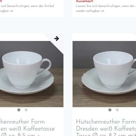
ft
Ausverkauft
 sich benachrichigen, wenn der Artikel
Lassen Sie sich benachrichigen, wenn der 
ügbar ist.
wieder verfügbar ist.
henreuther Form
Hutschenreuther For
en weiß Kaffeetasse
Dresden weiß Kaffeet
 Ø ca. 8,5 cm +
Tasse Ø ca. 8,7 cm mi