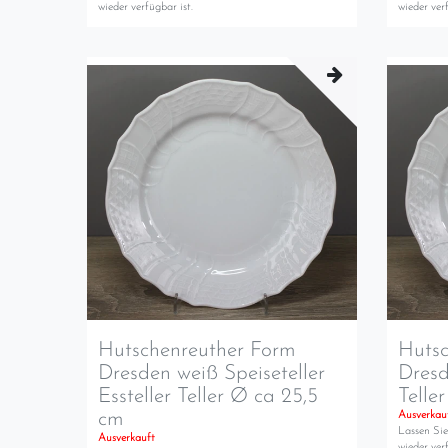
wieder verfügbar ist.
wieder verf
Hutschenreuther Form
Hutsc
Dresden weiß Speiseteller
Dresd
Essteller Teller Ø ca 25,5
Telle
cm
Ausverkau
Lassen Sie
Ausverkauft
wieder verf