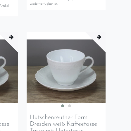
wieder verfügbar ist.
Artikel
m
Hutschenreuther Form
asse
Dresden weiß Kaffeetasse
t
Tasse mit Untertasse