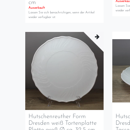
cm
Ausverkau
Lassen Sie
Ausverkauft
wieder verf
Lassen Sie sich benachrichigen, wenn der Artikel
wieder verfügbar ist.
Hutschenreuther Form
Hutsc
Dresden weiß Tortenplatte
Dresd
Platte groß Ø ca. 32,5 cm
Tasse