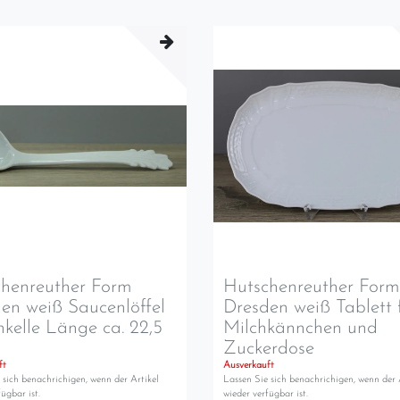
henreuther Form
Hutschenreuther For
en weiß Saucenlöffel
Dresden weiß Tablett 
kelle Länge ca. 22,5
Milchkännchen und
Zuckerdose
ft
Ausverkauft
 sich benachrichigen, wenn der Artikel
Lassen Sie sich benachrichigen, wenn der 
ügbar ist.
wieder verfügbar ist.