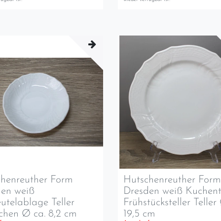
henreuther Form
Hutschenreuther For
den weiß
Dresden weiß Kuchent
utelablage Teller
Frühstücksteller Teller
rchen Ø ca. 8,2 cm
19,5 cm