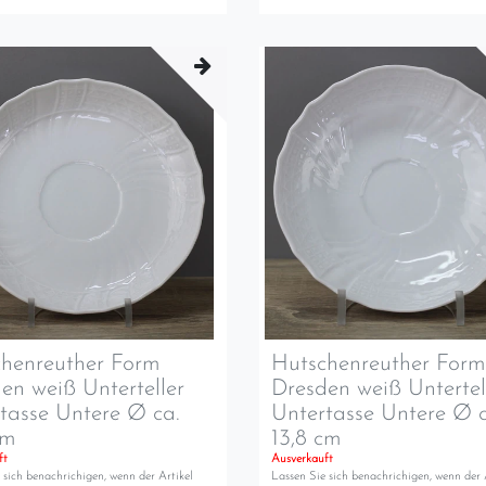
henreuther Form
Hutschenreuther For
en weiß Unterteller
Dresden weiß Untertel
tasse Untere Ø ca.
Untertasse Untere Ø c
cm
13,8 cm
ft
Ausverkauft
 sich benachrichigen, wenn der Artikel
Lassen Sie sich benachrichigen, wenn der 