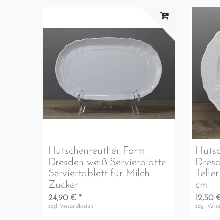
Hutschenreuther Form
Hutsc
Dresden weiß Servierplatte
Dresd
Serviertablett für Milch
Telle
Zucker
cm
24,90 € *
12,50 €
zzgl.
Versandkosten
zzgl.
Vers