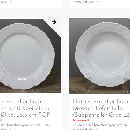
ügbar ist.
wieder verfügbar ist.
henreuther Form
Hutschenreuther For
en weiß Speiseteller
Dresden tiefer Teller
r Ø ca. 25,5 cm TOP
/Suppenteller Ø ca 2
ft
Ausverkauft
 sich benachrichigen, wenn der Artikel
Lassen Sie sich benachrichigen, wenn der 
ügbar ist.
wieder verfügbar ist.