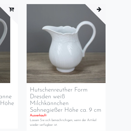
m
Hutschenreuther Form
kanne
Dresden weiß
 Höhe
Milchkännchen
Sahnegießer Höhe ca. 9 cm
Ausverkauft
Lassen Sie sich benachrichigen, wenn der Artikel
wieder verfügbar ist.