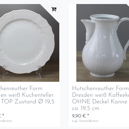
henreuther Form
Hutschenreuther For
en weiß Kuchenteller
Dresden weiß Kaffee
r TOP Zustand Ø 19,5
OHNE Deckel Kanne
ca. 19,5 cm
 *
9,90 € *
andkosten
zzgl.
Versandkosten