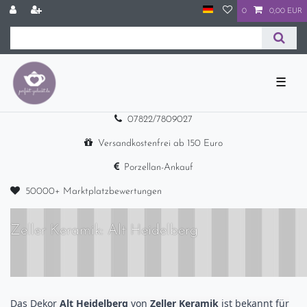
0
0,00 EUR
☰
07822/7809027
Versandkostenfrei ab 150 Euro
Porzellan-Ankauf
50000+ Marktplatzbewertungen
Zeller Keramik: Alt Heidelberg
Das Dekor
Alt Heidelberg
von
Zeller Keramik
ist bekannt für