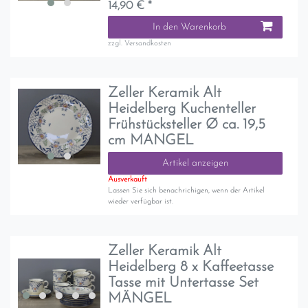
14,90 € *
In den Warenkorb
zzgl.
Versandkosten
Zeller Keramik Alt
Heidelberg Kuchenteller
Frühstücksteller Ø ca. 19,5
cm MANGEL
Artikel anzeigen
Ausverkauft
Lassen Sie sich benachrichigen, wenn der Artikel
wieder verfügbar ist.
Zeller Keramik Alt
Heidelberg 8 x Kaffeetasse
Tasse mit Untertasse Set
MÄNGEL