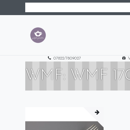
07822/7809027
V
WMF: WMF 17