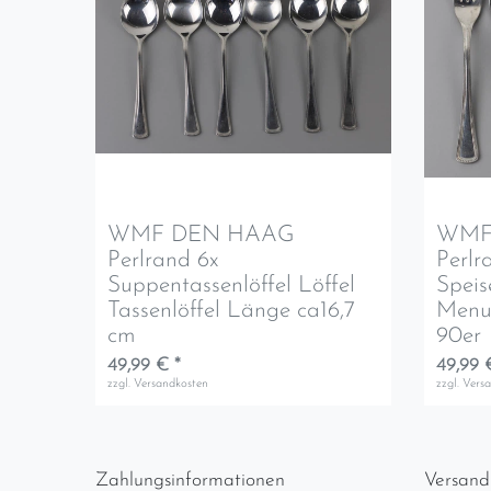
WMF DEN HAAG
WMF
Perlrand 6x
Perlr
Suppentassenlöffel Löffel
Speis
Tassenlöffel Länge ca16,7
Menue
cm
90er
49,99 € *
49,99 
zzgl.
Versandkosten
zzgl.
Vers
Zahlungsinformationen
Versand