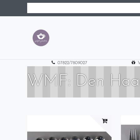
07822/7809027
V
WMF: Den Haag