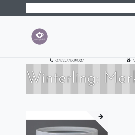
07822/7809027
V
Winterling: Mar