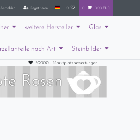
Anmelden
Registrieren
0
0
0,00 EUR
her
weitere Hersteller
Glas
rzellanteile nach Art
Steinbilder
50000+ Marktplatzbewertungen
ote Rosen