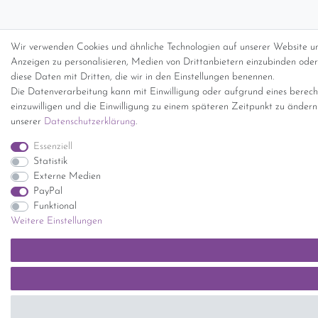
Wir verwenden Cookies und ähnliche Technologien auf unserer Website un
Anzeigen zu personalisieren, Medien von Drittanbietern einzubinden oder 
diese Daten mit Dritten, die wir in den Einstellungen benennen.
Die Datenverarbeitung kann mit Einwilligung oder aufgrund eines berecht
einzuwilligen und die Einwilligung zu einem späteren Zeitpunkt zu änder
unserer
Daten­schutz­erklärung
.
Essenziell
Statistik
Externe Medien
PayPal
Funktional
Weitere Einstellungen
SEHR GUT
(5 / 5)
aus
1414
Bewertungen bei: ebay.de, shopvote.de ⓘ