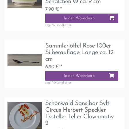
Schälchen Ø ca. 9 cm
7,90 € *
In den Warenkorb
zzgl.
Versandkosten
Sammlerlöffel Rose 100er
Silberauflage Länge ca. 12
cm
6,90 € *
In den Warenkorb
zzgl.
Versandkosten
Schönwald Sansibar Sylt
Circus Herbert Speckler
Essteller Teller Clownmotiv
2