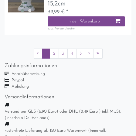
15,2cm
39,99 € *
In den Warenkorb
zzgl.
Versandkosten
1
2
3
4
5
Zahlungsinformationen
Vorabüberweisung
Paypal
Abholung
Versandinformationen
Versand per GLS (6,90 Euro) oder DHL (8,49 Euro ) inkl. MwSt.
(innerhalb Deutschlands)
kostenfreie Lieferung ab 150 Euro Warenwert (innerhalb