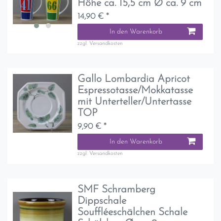
Höhe ca. 15,5 cm Ø ca. 9 cm
14,90 € *
In den Warenkorb
zzgl.
Versandkosten
Gallo Lombardia Apricot
Espressotasse/Mokkatasse
mit Unterteller/Untertasse
TOP
9,90 € *
In den Warenkorb
zzgl.
Versandkosten
SMF Schramberg
Dippschale
Souffléeschälchen Schale