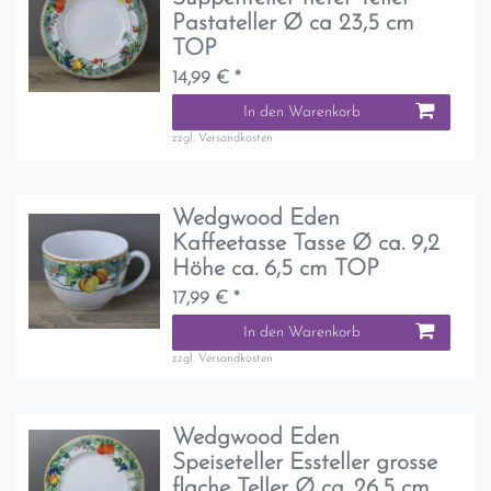
Pastateller Ø ca 23,5 cm
TOP
14,99 € *
In den Warenkorb
zzgl.
Versandkosten
Wedgwood Eden
Kaffeetasse Tasse Ø ca. 9,2
Höhe ca. 6,5 cm TOP
17,99 € *
In den Warenkorb
zzgl.
Versandkosten
Wedgwood Eden
Speiseteller Essteller grosse
flache Teller Ø ca. 26,5 cm