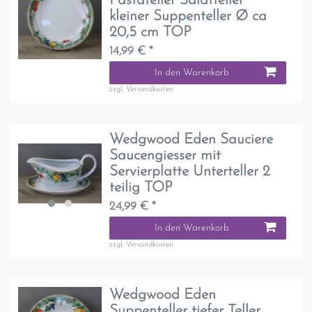
Pastateller Salatteller
kleiner Suppenteller Ø ca
20,5 cm TOP
14,99 € *
In den Warenkorb
zzgl.
Versandkosten
Wedgwood Eden Sauciere
Saucengiesser mit
Servierplatte Unterteller 2
teilig TOP
24,99 € *
In den Warenkorb
zzgl.
Versandkosten
Wedgwood Eden
Suppenteller tiefer Teller