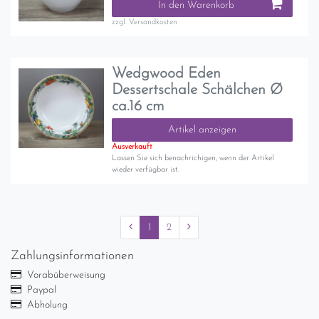
In den Warenkorb
zzgl.
Versandkosten
Wedgwood Eden
Dessertschale Schälchen Ø
ca.16 cm
Artikel anzeigen
Ausverkauft
Lassen Sie sich benachrichigen, wenn der Artikel
wieder verfügbar ist.
1
2
Zahlungsinformationen
Vorabüberweisung
Paypal
Abholung