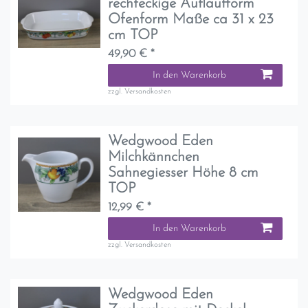
rechteckige Auflaufform
Ofenform Maße ca 31 x 23
cm TOP
49,90 € *
In den Warenkorb
zzgl.
Versandkosten
Wedgwood Eden
Milchkännchen
Sahnegiesser Höhe 8 cm
TOP
12,99 € *
In den Warenkorb
zzgl.
Versandkosten
Wedgwood Eden