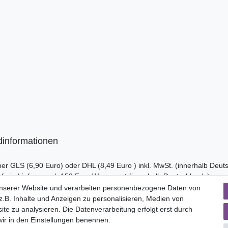
dinformationen
er GLS (6,90 Euro) oder DHL (8,49 Euro ) inkl. MwSt. (innerhalb Deut
nfreie Lieferung ab 150 Euro Warenwert (innerhalb Deutschlands)
cht Internationale Versandkosten
unserer Website und verarbeiten personenbezogene Daten von
.B. Inhalte und Anzeigen zu personalisieren, Medien von
ite zu analysieren. Die Datenverarbeitung erfolgt erst durch
erliegt gem. § 25a UStG der Differenzbesteuerung, ein Ausweis der Mehrw
 wir in den Einstellungen benennen.