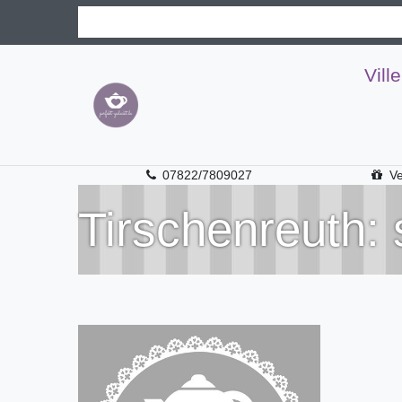
Vill
07822/7809027
Ve
Tirschenreuth: 