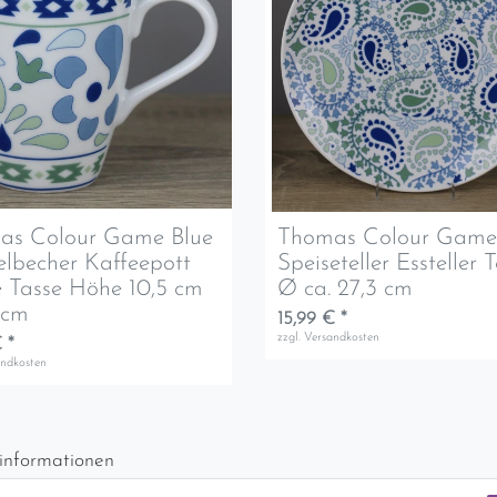
as Colour Game Blue
Thomas Colour Game
lbecher Kaffeepott
Speiseteller Essteller T
 Tasse Höhe 10,5 cm
Ø ca. 27,3 cm
3cm
15,99 € *
zzgl.
Versandkosten
 *
andkosten
informationen
d per GLS (6,90 Euro) oder DHL (8,49 Euro ) inkl. MwSt. (innerhalb Deuts