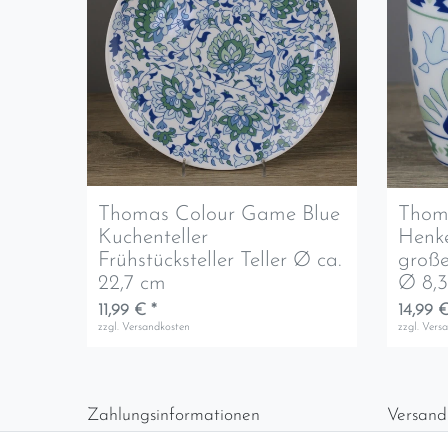
Thomas Colour Game Blue
Thom
Kuchenteller
Henke
Frühstücksteller Teller Ø ca.
große
22,7 cm
Ø 8,
11,99 € *
14,99 €
zzgl.
Versandkosten
zzgl.
Vers
Zahlungsinformationen
Versand
Vorabüberweisung
Versan