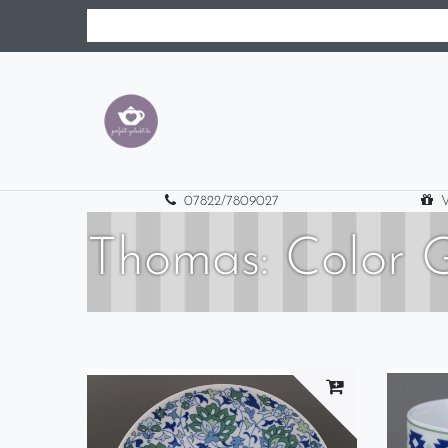
07822/7809027
V
Thomas: Color 