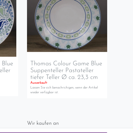
 Blue
Thomas Colour Game Blue
eller
Suppenteller Pastateller
tiefer Teller Ø ca. 23,3 cm
Ausverkauft
Lassen Sie sich benachrichigen, wenn der Artikel
wieder verfügbar ist.
Wir kaufen an
chlands)
Sie haben zuviel Porzellan im Schrank? Gerne