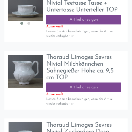
Nivial Teetasse Tasse +
Untertasse Unterteller TOP
Artikel anzeigen
Ausverkauft
Lassen Sie sich benachrichigen, wenn der Artikel
wieder verfügbar ist.
Tharaud Limoges Sevres
Nivial Milchkännchen
Sahnegießer Höhe ca. 9,5
cm TOP
Artikel anzeigen
Ausverkauft
Lassen Sie sich benachrichigen, wenn der Artikel
wieder verfügbar ist.
Tharaud Limoges Sevres
Nivial Zuckerdose Dose