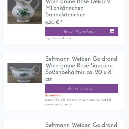
Wien grüne Rose Dekor 2
Milchkännchen
Sahnekännchen
6,20 € *
In den Warenkorb
zzgl.
Versandkosten
Seltmann Weiden Goldrand
Wien grüne Rose Sauciere
Soßenbehältnis ca. 20 x 8
cm
Artikel anzeigen
Ausverkauft
Lassen Sie sich benachrichigen, wenn der Artikel
wieder verfügbar ist.
Seltmann Weiden Goldrand